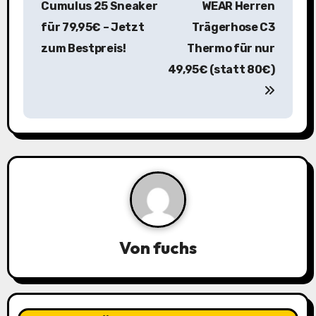
Cumulus 25 Sneaker
WEAR Herren
i
für 79,95€ – Jetzt
Trägerhose C3
zum Bestpreis!
Thermo für nur
t
49,95€ (statt 80€)
r
a
g
s
n
a
Von
fuchs
v
i