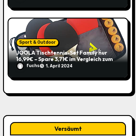
Sport & Outdoor
JOOLA Tischtennis-Set Family nur
16,99€ – Spare 3,71€ im Vergleich zum
alten Preis!
fuchs
1. April 2024
Versäumt