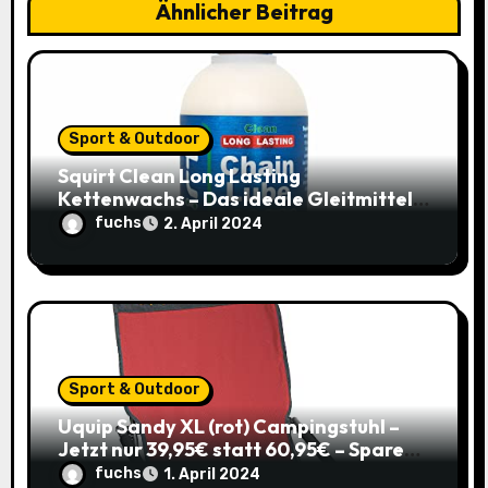
g
Ähnlicher Beitrag
a
t
i
Sport & Outdoor
o
Squirt Clean Long Lasting
Kettenwachs – Das ideale Gleitmittel
n
für dein Rennrad zum Sparpreis!
fuchs
2. April 2024
Sport & Outdoor
Uquip Sandy XL (rot) Campingstuhl –
Jetzt nur 39,95€ statt 60,95€ – Spare
34%
fuchs
1. April 2024