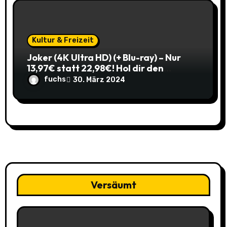
Kultur & Freizeit
Joker (4K Ultra HD) (+ Blu-ray) – Nur
13,97€ statt 22,98€! Hol dir den
ikonischen Film zum
fuchs
30. März 2024
Schnäppchenpreis!
Versäumt