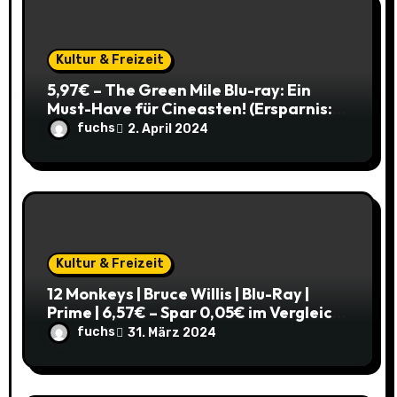
i
o
Kultur & Freizeit
5,97€ – The Green Mile Blu-ray: Ein
n
Must-Have für Cineasten! (Ersparnis:
37%)
fuchs
2. April 2024
Kultur & Freizeit
12 Monkeys | Bruce Willis | Blu-Ray |
Prime | 6,57€ – Spar 0,05€ im Vergleich
zum alten Preis!
fuchs
31. März 2024