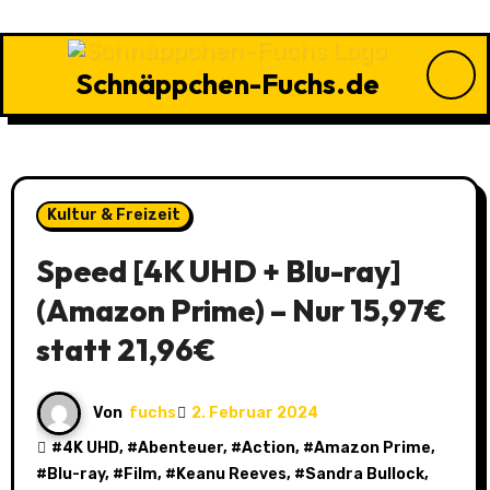
Zu
Inhalten
springen
Schnäppchen-Fuchs.de
Kultur & Freizeit
Speed [4K UHD + Blu-ray]
(Amazon Prime) – Nur 15,97€
statt 21,96€
Von
fuchs
2. Februar 2024
#
4K UHD
, #
Abenteuer
, #
Action
, #
Amazon Prime
,
#
Blu-ray
, #
Film
, #
Keanu Reeves
, #
Sandra Bullock
,