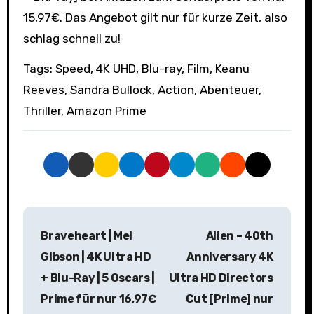
15,97€. Das Angebot gilt nur für kurze Zeit, also
schlag schnell zu!
Tags: Speed, 4K UHD, Blu-ray, Film, Keanu
Reeves, Sandra Bullock, Action, Abenteuer,
Thriller, Amazon Prime
B
Braveheart | Mel
Alien – 40th
e
Gibson | 4K Ultra HD
Anniversary 4K
i
+ Blu-Ray | 5 Oscars |
Ultra HD Directors
Prime für nur 16,97€
Cut [Prime] nur
t