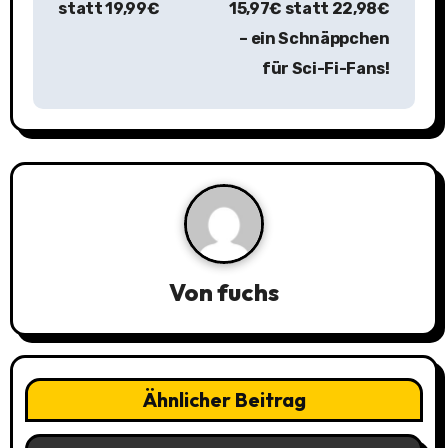
statt 19,99€
15,97€ statt 22,98€
r
– ein Schnäppchen
a
für Sci-Fi-Fans!
g
s
n
a
v
Von
fuchs
i
g
a
Ähnlicher Beitrag
t