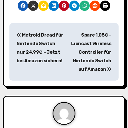
B
Metroid Dread für
Spare 1,05€ –
e
Nintendo Switch
Lioncast Wireless
i
nur 24,99€ – Jetzt
Controller für
bei Amazon sichern!
Nintendo Switch
t
auf Amazon
r
a
g
s
n