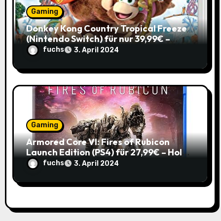
Gaming
Donkey Kong Country Tropical Freeze
(Nintendo Switch) für nur 39,99€ –
Spare 16% im Vergleich zum alten Preis!
fuchs
3. April 2024
Gaming
Armored Core VI: Fires of Rubicon
Launch Edition (PS4) für 27,99€ – Hol
dir den Mech-Action Spaß zum
fuchs
3. April 2024
Spitzenpreis!