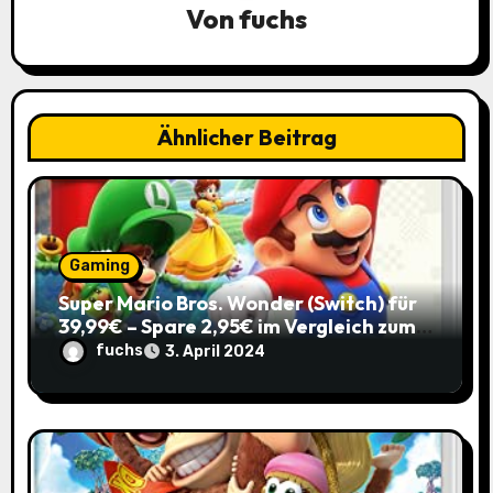
a
Von
fuchs
v
i
Ähnlicher Beitrag
g
a
t
Gaming
i
Super Mario Bros. Wonder (Switch) für
39,99€ – Spare 2,95€ im Vergleich zum
o
Normalpreis!
fuchs
3. April 2024
n