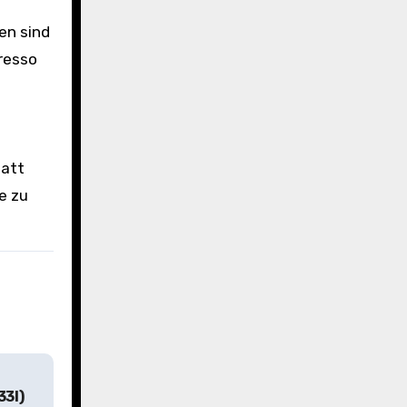
en sind
presso
tatt
e zu
33l)