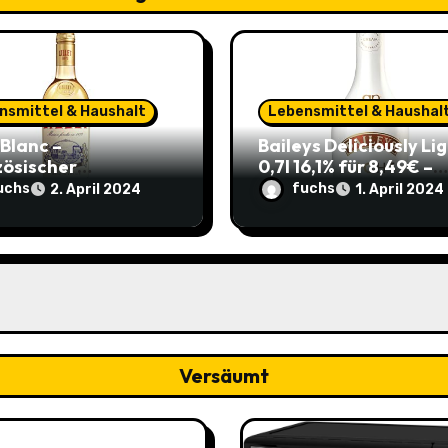
nsmittel & Haushalt
Lebensmittel & Haushal
 Blanc –
Baileys Deliciously Li
zösischer
0,7l 16,1% für 8,49€ –
peritif 0,75l 11,82€
Leichter Genuss für d
uchs
fuchs
2. April 2024
1. April 2024
re 4,17€ im Sparabo
Sommerparty (ehem.
14,99€)
Versäumt