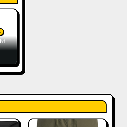
t
ght
ie