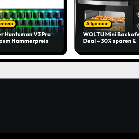
gemein
Allgemein
r Huntsman V3 Pro
WOLTU Mini Backof
 zum Hammerpreis –
Deal – 30% sparen &
t zuschlagen!
Pizza genießen