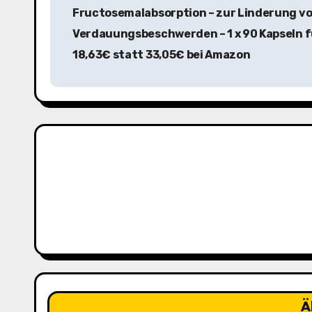
e
Fructosemalabsorption – zur Linderung v
i
Verdauungsbeschwerden – 1 x 90 Kapseln f
t
18,63€ statt 33,05€ bei Amazon
r
a
g
s
n
a
v
i
Ä