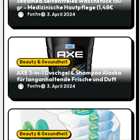
o
Sebamed Seifenfreies Waschstück 150
gr – Medizinische Hautpflege (1,48€
n
statt 1,99€)
fuchs
3. April 2024
Beauty & Gesundheit
AXE 3-in-1 Duschgel & Shampoo Alaska
für langanhaltende Frische und Duft –
Sparangebot nur 1,79€ statt 2,65€
fuchs
3. April 2024
Beauty & Gesundheit