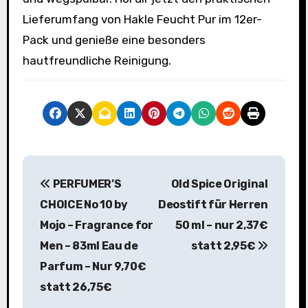
Lieferumfang von Hakle Feucht Pur im 12er-
Pack und genieße eine besonders
hautfreundliche Reinigung.
B
PERFUMER’S
Old Spice Original
e
CHOICE No 10 by
Deostift für Herren
i
Mojo – Fragrance for
50 ml – nur 2,37€
Men – 83ml Eau de
statt 2,95€
t
Parfum – Nur 9,70€
r
statt 26,75€