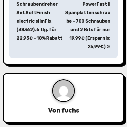
e
Schraubendreher
PowerFast II
i
Set SoftFinish
Spanplattenschrau
electric slimFix
be – 700 Schrauben
t
(38362), 6 tlg. für
und 2 Bits für nur
r
22,95€ – 18% Rabatt
19,99€ (Ersparnis:
a
25,99€)
g
s
n
a
v
Von
fuchs
i