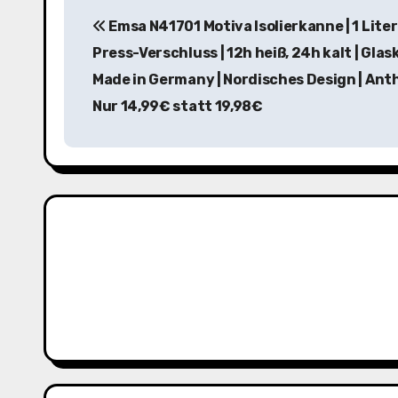
B
Emsa N41701 Motiva Isolierkanne | 1 Liter
e
Press-Verschluss | 12h heiß, 24h kalt | Glas
i
Made in Germany | Nordisches Design | Anth
t
Nur 14,99€ statt 19,98€
r
a
g
s
n
a
v