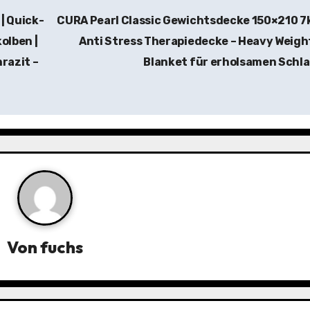
 | Quick-
CURA Pearl Classic Gewichtsdecke 150×210 7
kolben |
Anti Stress Therapiedecke – Heavy Weig
razit –
Blanket für erholsamen Schl
Von
fuchs