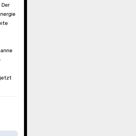
 Der
Energie
eite
fanne
e
jetzt