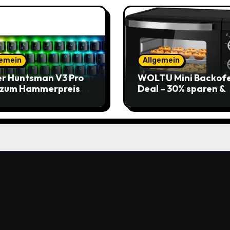
gemein
Allgemein
r Huntsman V3 Pro
WOLTU Mini Backof
 zum Hammerpreis –
Deal – 30% sparen &
t zuschlagen!
Pizza genießen