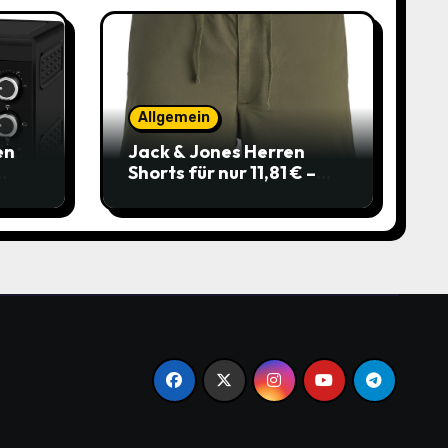
Allgemein
en
Jack & Jones Herren
Shorts für nur 11,81 € –
über 40 % gespart!