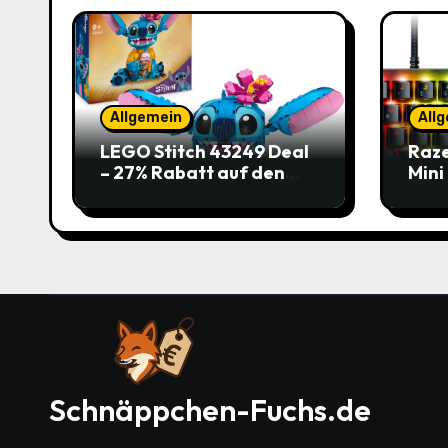
Allgemein
All
LEGO Stitch 43249 Deal
Raze
– 27% Rabatt auf den
Mini
süßen Disney-Flauscher
Jetz
Schnäppchen-Fuchs.de