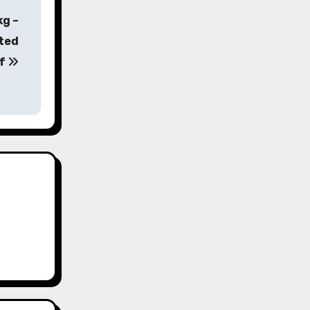
kg –
hted
af