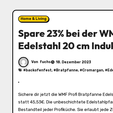
Home & Living
Spare 23% bei der W
Edelstahl 20 cm Indu
Von
fuchs
18. Dezember 2023
#
backofenfest
, #
Bratpfanne
, #
Cromargan
, #
Ed
Sichere dir jetzt die WMF Profi Bratpfanne Edelstahl 20 cm Induktion zum unschlagbaren Preis von nur 34,99€
statt 45,53€. Die unbeschichtete Edelstahlpfa
Bestandteil jeder Profiküche. Sie erlaubt jed