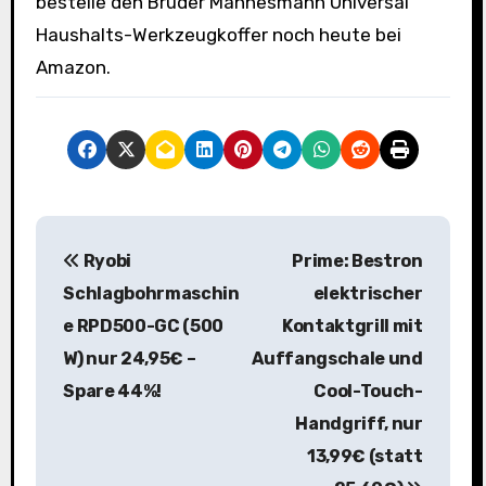
bestelle den Brüder Mannesmann Universal
Haushalts-Werkzeugkoffer noch heute bei
Amazon.
B
Ryobi
Prime: Bestron
e
Schlagbohrmaschin
elektrischer
i
e RPD500-GC (500
Kontaktgrill mit
W) nur 24,95€ –
Auffangschale und
t
Spare 44%!
Cool-Touch-
r
Handgriff, nur
a
13,99€ (statt