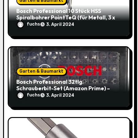
Garten & Baumarkt
n
Bosch Professional 10 Stück HSS
Spiralbohrer PointTeQ (für Metall, 3 x
33 x 61 mm) – Top Deal: 3,49€ statt
fuchs
3. April 2024
8,48€
Garten & Baumarkt
Bosch Professional 32tlg.
Schrauberbit-Set (Amazon Prime) –
Jetzt nur 9,95€ statt 14,29€
fuchs
3. April 2024