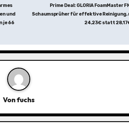
armes
Prime Deal: GLORIA FoamMaster F
en und
Schaumsprüher für effektive Reinigung,
n je 66
24,23€ statt 28,1
Von
fuchs