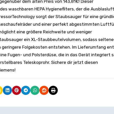
egenüber dem alten Preis von 143,81€! Dieser
k des waschbaren HEPA Hygienefilters, der die Ausblasluf
ressorTechnology sorgt der Staubsauger für eine gründl
schaufelräder und einer perfekt abgestimmten Luftfü
möglicht eine größere Reichweite und weniger
aubsauger ein XL-Staubbeutelvolumen, sodass seltene
 geringere Folgekosten entstehen. Im Lieferumfang en
e Fugen- und Polsterdüse, die in das Gerät integriert s
stellbares Teleskoprohr. Sichere dir jetzt diesen
Siemens!