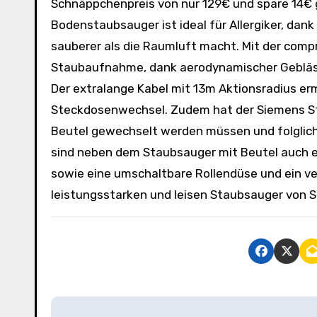
Schnäppchenpreis von nur 129€ und spare 14€ g
Bodenstaubsauger ist ideal für Allergiker, dan
sauberer als die Raumluft macht. Mit der comp
Staubaufnahme, dank aerodynamischer Gebläse
Der extralange Kabel mit 13m Aktionsradius er
Steckdosenwechsel. Zudem hat der Siemens St
Beutel gewechselt werden müssen und folglich
sind neben dem Staubsauger mit Beutel auch ein
sowie eine umschaltbare Rollendüse und ein ver
leistungsstarken und leisen Staubsauger von 
B