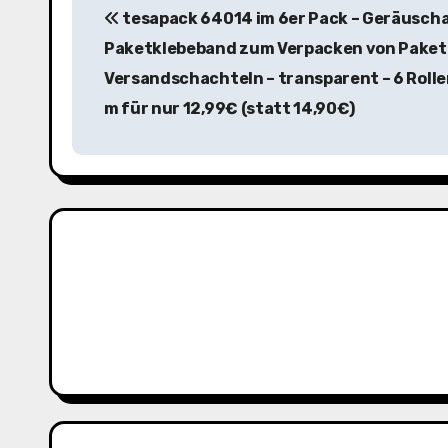
tesapack 64014 im 6er Pack – Geräusch
e
Paketklebeband zum Verpacken von Paket
i
Versandschachteln – transparent – 6 Rolle
t
m für nur 12,99€ (statt 14,90€)
r
a
g
s
n
a
v
i