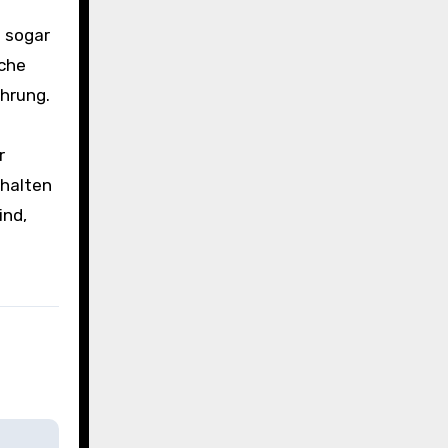
t sogar
iche
hrung.
r
thalten
ind,