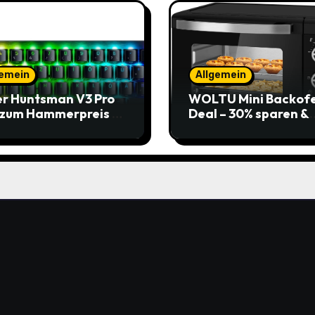
gemein
Allgemein
r Huntsman V3 Pro
WOLTU Mini Backof
 zum Hammerpreis –
Deal – 30% sparen &
t zuschlagen!
Pizza genießen