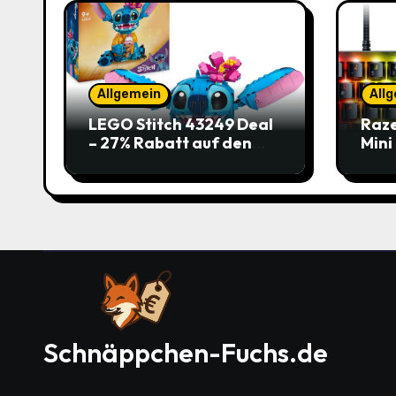
Allgemein
All
LEGO Stitch 43249 Deal
Raze
– 27% Rabatt auf den
Mini
süßen Disney-Flauscher
Jetz
Schnäppchen-Fuchs.de