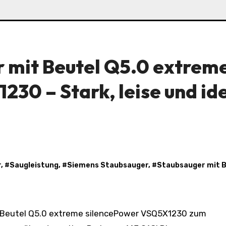
 mit Beutel Q5.0 extrem
30 – Stark, leise und id
r
, #
Saugleistung
, #
Siemens Staubsauger
, #
Staubsauger mit B