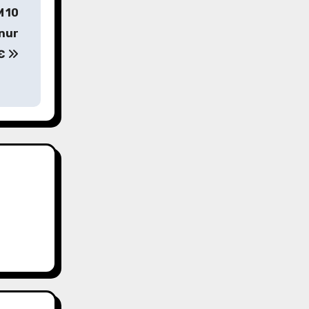
M 10
 nur
7€