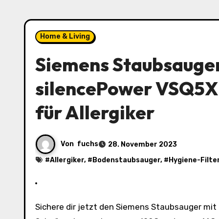
Home & Living
Siemens Staubsauger
silencePower VSQ5X12
für Allergiker
Von
fuchs
28. November 2023
#
Allergiker
, #
Bodenstaubsauger
, #
Hygiene-Filte
Sichere dir jetzt den Siemens Staubsauger mit Beutel Q5.0 extreme silencePower VSQ5X1230 zum