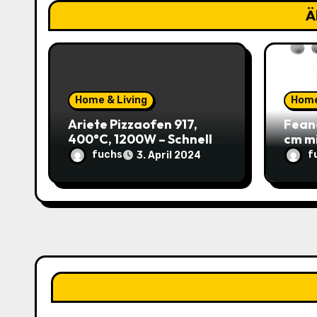
Ä
g
a
t
Home & Living
Home
i
Ariete Pizzaofen 917,
Fean
o
400°C, 1200W – Schnell
cm m
und einfach zu Hause
37,59
fuchs
f
3. April 2024
n
genießen! (Prime)
Katz
Sparp