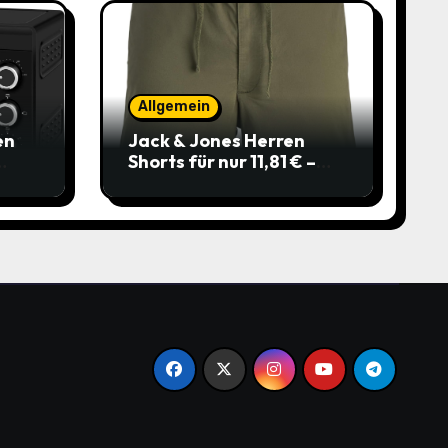
Allgemein
en
Jack & Jones Herren
Shorts für nur 11,81 € –
über 40 % gespart!