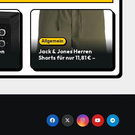
Allgemein
en
Jack & Jones Herren
Shorts für nur 11,81 € –
über 40 % gespart!