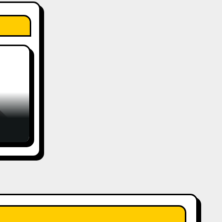
änge
t
,99€
bei