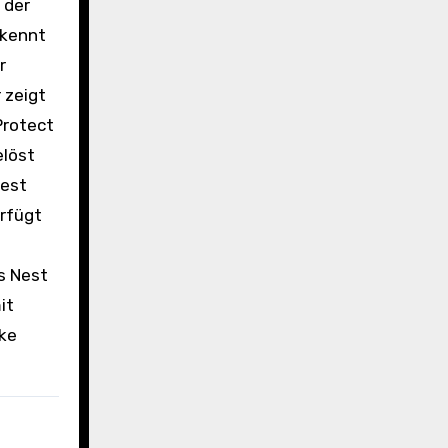
 der
rkennt
r
 zeigt
Protect
elöst
Nest
erfügt
s Nest
it
cke