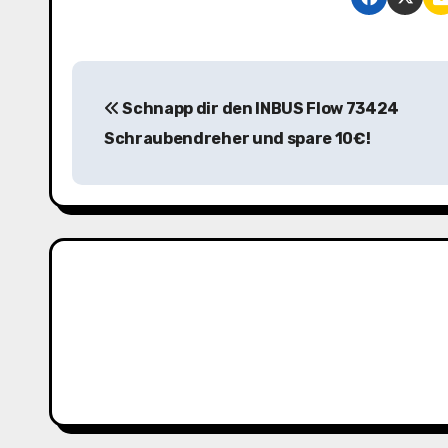
B
Schnapp dir den INBUS Flow 73424
e
Schraubendreher und spare 10€!
i
t
r
a
g
s
n