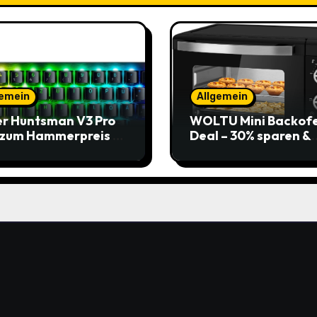
gemein
Allgemein
r Huntsman V3 Pro
WOLTU Mini Backof
 zum Hammerpreis –
Deal – 30% sparen &
t zuschlagen!
Pizza genießen