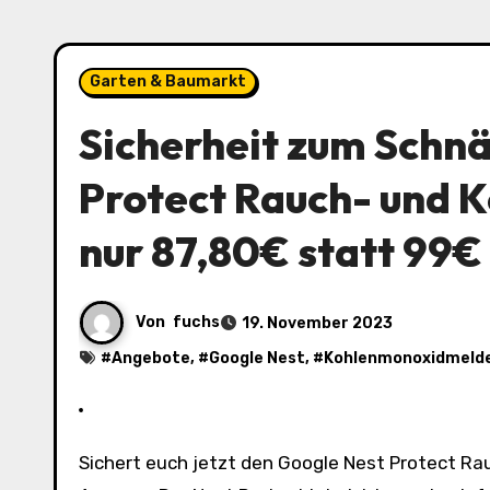
Garten & Baumarkt
Sicherheit zum Schn
Protect Rauch- und 
nur 87,80€ statt 99€
Von
fuchs
19. November 2023
#
Angebote
, #
Google Nest
, #
Kohlenmonoxidmeld
Sichert euch jetzt den Google Nest Protect Rauch- und Kohlenmonoxidmelder für nur 87,80€ statt 99€ bei