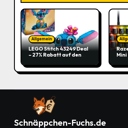
Allgemein
All
LEGO Stitch 43249 Deal
Raze
– 27% Rabatt auf den
Mini
süßen Disney-Flauscher
Jetz
Schnäppchen-Fuchs.de