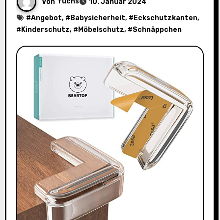
Von
fuchs
10. Januar 2024
#
Angebot
, #
Babysicherheit
, #
Eckschutzkanten
,
#
Kinderschutz
, #
Möbelschutz
, #
Schnäppchen