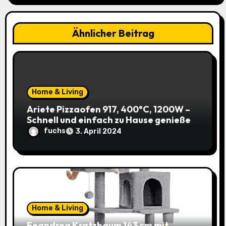
v
i
Ähnlicher Beitrag
g
a
t
Home & Living
i
Ariete Pizzaofen 917, 400°C, 1200W –
Schnell und einfach zu Hause genießen!
o
(Prime)
fuchs
3. April 2024
n
Home & Living
Feandrea Kratzbaum 143 cm mit