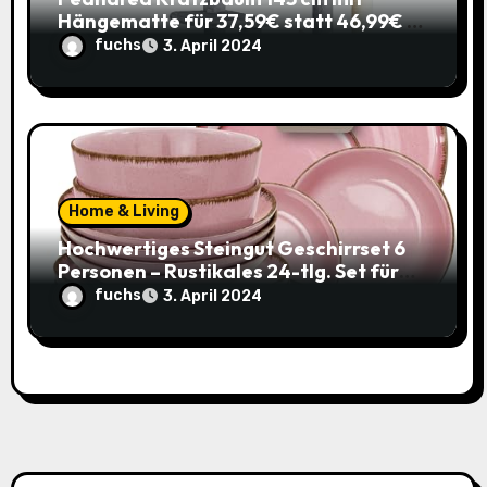
Hängematte für 37,59€ statt 46,99€ –
Katzenspaß zum Sparpreis!
fuchs
3. April 2024
Home & Living
Hochwertiges Steingut Geschirrset 6
Personen – Rustikales 24-tlg. Set für
nur 49,95€ statt 119,95€
fuchs
3. April 2024