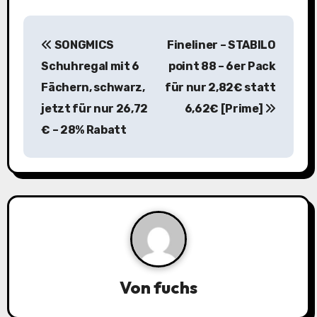
B
SONGMICS
Fineliner – STABILO
e
Schuhregal mit 6
point 88 – 6er Pack
i
Fächern, schwarz,
für nur 2,82€ statt
jetzt für nur 26,72
6,62€ [Prime]
t
€ – 28% Rabatt
r
a
g
s
n
a
Von
fuchs