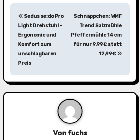
B
Sedus se:do Pro
Schnäppchen: WMF
e
Light Drehstuhl –
Trend Salzmühle
i
Ergonomie und
Pfeffermühle 14 cm
Komfort zum
für nur 9,99€ statt
t
unschlagbaren
12,99€
r
Preis
a
g
s
n
a
Von
fuchs
v