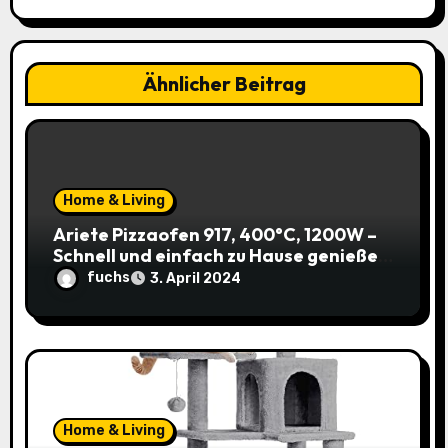
i
g
Ähnlicher Beitrag
a
t
i
Home & Living
o
Ariete Pizzaofen 917, 400°C, 1200W –
Schnell und einfach zu Hause genießen!
n
(Prime)
fuchs
3. April 2024
Home & Living