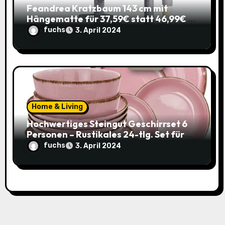
Feandrea Kratzbaum 143 cm mit
Hängematte für 37,59€ statt 46,99€ –
Katzenspaß zum Sparpreis!
fuchs
3. April 2024
Home & Living
Hochwertiges Steingut Geschirrset 6
Personen – Rustikales 24-tlg. Set für
nur 49,95€ statt 119,95€
fuchs
3. April 2024