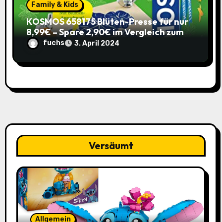
Family & Kids
KOSMOS 658175 Blüten-Presse für nur
8,99€ – Spare 2,90€ im Vergleich zum
alten Preis!
fuchs
3. April 2024
Versäumt
Allgemein