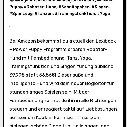
#
Angebot
, #
Fernbedienung
, #
Lexibook
, #
Power
Puppy
, #
Roboter-Hund
, #
Schnäppchen
, #
Singen
,
#
Spielzeug
, #
Tanzen
, #
Trainingsfunktion
, #
Yoga
Bei Amazon bekommst du aktuell den Lexibook
– Power Puppy Programmierbaren Roboter-
Hund mit Fernbedienung, Tanz, Yoga,
Trainingsfunktion und Singen für unglaubliche
39,99€ statt 56,56€! Dieser süße und
intelligente Hund wird dein neuer Begleiter für
stundenlanges Spielen sein. Mit der
Fernbedienung kannst du ihn in alle Richtungen
steuern und er reagiert taktil auf Liebkosungen
auf seinem Kopf. Er kann sich hinsetzen,
hinlegen, schöne Dinge tun, Hallo sagen, den