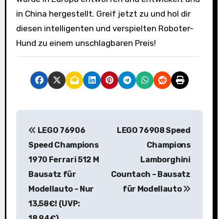
in China hergestellt. Greif jetzt zu und hol dir
diesen intelligenten und verspielten Roboter-
Hund zu einem unschlagbaren Preis!
B
LEGO 76906
LEGO 76908 Speed
e
Speed Champions
Champions
i
1970 Ferrari 512 M
Lamborghini
Bausatz für
Countach – Bausatz
t
Modellauto – Nur
für Modellauto
r
13,58€! (UVP:
18,94€)