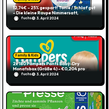
o
12,74€ – 25% gespart! Tonie / Schlaf gut
n
– Die kleine Raupe Nimmersatt,
Hörbuch für Kinder ab 3 / mit Coupon
fuchs
3. April 2024
Family & Kids
2x 180 Pampers Pants Baby-Dry
Monatsbox (Größe 4) – €0,204 pro
Pants (Sparabo) – Spare €38,39
fuchs
3. April 2024