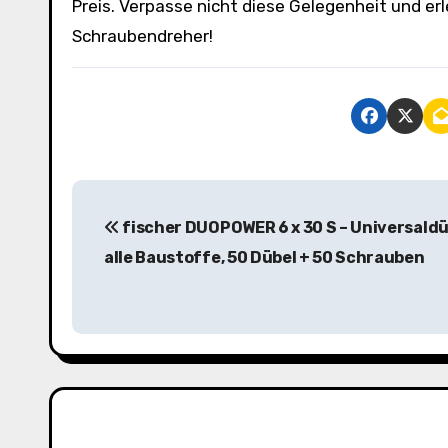
Preis. Verpasse nicht diese Gelegenheit und er
Schraubendreher!
B
fischer DUOPOWER 6 x 30 S – Universaldü
e
alle Baustoffe, 50 Dübel + 50 Schrauben
i
t
r
a
g