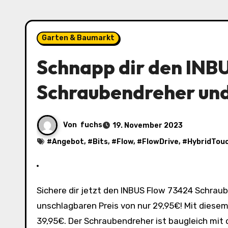
Garten & Baumarkt
Schnapp dir den INB
Schraubendreher und
Von
fuchs
19. November 2023
#
Angebot
, #
Bits
, #
Flow
, #
FlowDrive
, #
HybridTou
Sichere dir jetzt den INBUS Flow 73424 Schraubendreher inkl. 12 Bits mit FlowDrive & HybridTouch zum
unschlagbaren Preis von nur 29,95€! Mit diesem
39,95€. Der Schraubendreher ist baugleich mi