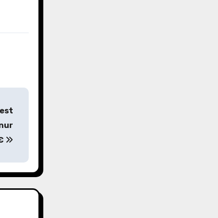
Nest
 nur
9€