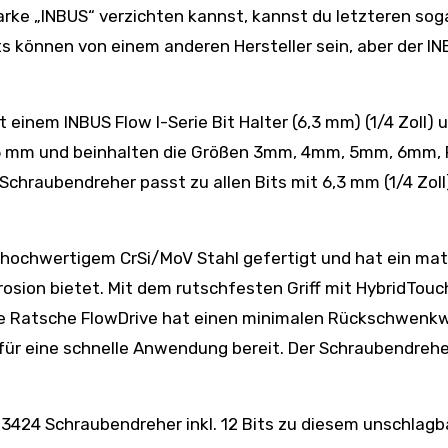
Marke „INBUS“ verzichten kannst, kannst du letzteren sog
s können von einem anderen Hersteller sein, aber der I
einem INBUS Flow I-Serie Bit Halter (6,3 mm) (1/4 Zoll) 
n 25 mm und beinhalten die Größen 3mm, 4mm, 5mm, 6mm, 
Schraubendreher passt zu allen Bits mit 6,3 mm (1/4 Zoll
 hochwertigem CrSi/MoV Stahl gefertigt und hat ein mat
rosion bietet. Mit dem rutschfesten Griff mit HybridTouc
tive Ratsche FlowDrive hat einen minimalen Rückschwenkw
 für eine schnelle Anwendung bereit. Der Schraubendrehe
 73424 Schraubendreher inkl. 12 Bits zu diesem unschlag