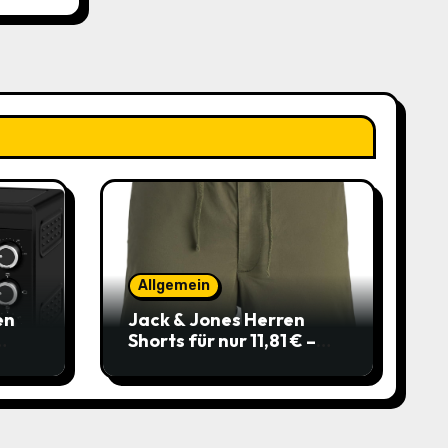
,99€
bei
Allgemein
en
Jack & Jones Herren
Shorts für nur 11,81 € –
über 40 % gespart!