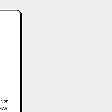
s von
GEAR,