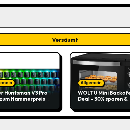
HCS Stahl 1/2“
Universalschaft für 3
(-58% / vorher 9,48€) 
Amazon
Versäumt
gemein
Allgemein
r Huntsman V3 Pro
WOLTU Mini Backof
 zum Hammerpreis –
Deal – 30% sparen &
t zuschlagen!
Pizza genießen