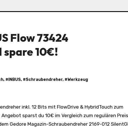
US Flow 73424
 spare 10€!
ch
, #
INBUS
, #
Schraubendreher
, #
Werkzeug
 Angebot sparst du 10€ im Vergleich zum regulären Prei
t dem Gedore Magazin-Schraubendreher 2169-012 Silent