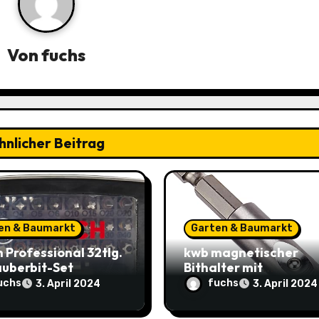
Von
fuchs
hnlicher Beitrag
en & Baumarkt
Garten & Baumarkt
 Professional 32tlg.
kwb magnetischer
uberbit-Set
Bithalter mit
on Prime) – Jetzt
automatischer
uchs
fuchs
3. April 2024
3. April 2024
,95€ statt 14,29€
Bitfreigabe, 65 mm L
und 2x Säbelsägeblat