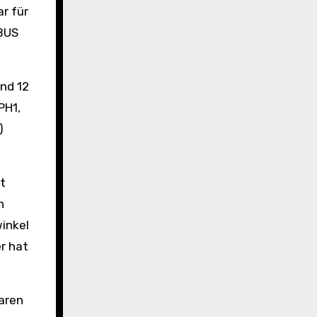
ar für
NBUS
und 12
PH1,
)
t
h
inkel
r hat
baren