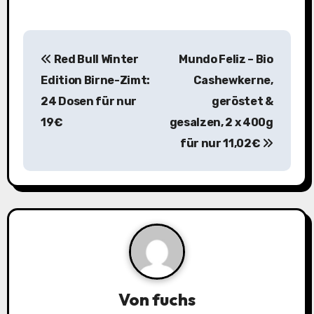
B
Red Bull Winter
Mundo Feliz – Bio
e
Edition Birne-Zimt:
Cashewkerne,
i
24 Dosen für nur
geröstet &
19€
gesalzen, 2 x 400g
t
für nur 11,02€
r
a
g
s
n
a
Von
fuchs