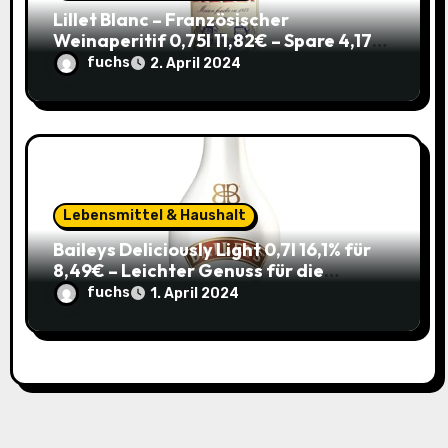
Lillet Blanc – Französischer
Weinaperitif 0,75l 11,82€ – Spare 4,17€
im Sparabo
fuchs
2. April 2024
Lebensmittel & Haushalt
Baileys Deliciously Light 0,7l 16,1% für
8,49€ – Leichter Genuss für die
Sommerparty (ehem. 14,99€)
fuchs
1. April 2024