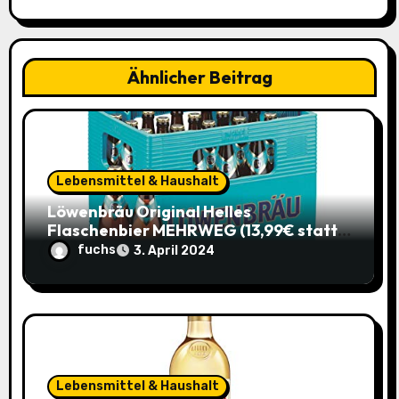
v
i
Ähnlicher Beitrag
g
a
t
Lebensmittel & Haushalt
i
Löwenbräu Original Helles
Flaschenbier MEHRWEG (13,99€ statt
o
17,49€) – Ein typisches Münchner
fuchs
3. April 2024
Original zum Sparpreis
n
Lebensmittel & Haushalt