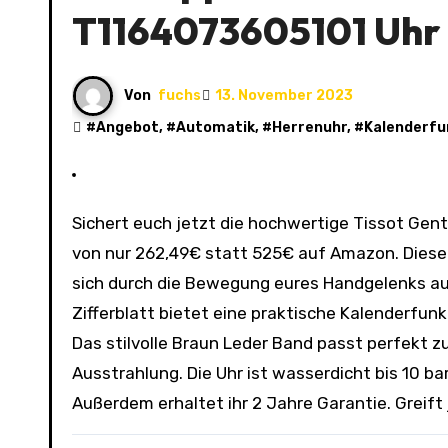
T1164073605101 Uhr 
Von
fuchs
13. November 2023
#
Angebot
, #
Automatik
, #
Herrenuhr
, #
Kalenderfu
Sichert euch jetzt die hochwertige Tissot Gent XL Swissmatic T1164073605101 Uhr zum unschlagbaren Preis
von nur 262,49€ statt 525€ auf Amazon. Diese 
sich durch die Bewegung eures Handgelenks auf
Zifferblatt bietet eine praktische Kalenderfun
Das stilvolle Braun Leder Band passt perfekt 
Ausstrahlung. Die Uhr ist wasserdicht bis 10 ba
Außerdem erhaltet ihr 2 Jahre Garantie. Greift