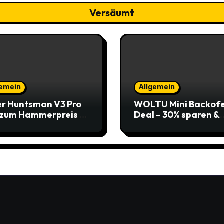
Versäumt
gemein
Allgemein
r Huntsman V3 Pro
WOLTU Mini Backof
 zum Hammerpreis –
Deal – 30% sparen &
t zuschlagen!
Pizza genießen