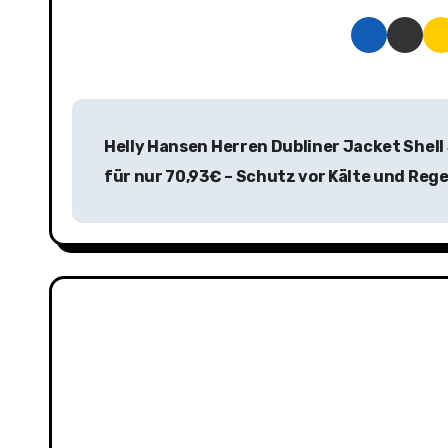
B
Helly Hansen Herren Dubliner Jacket Shell
e
für nur 70,93€ – Schutz vor Kälte und Reg
i
t
r
a
g
s
n