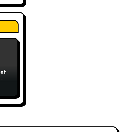
et
 mit
n
9€