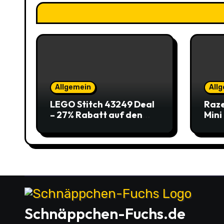
Allgemein
All
LEGO Stitch 43249 Deal
Raze
– 27% Rabatt auf den
Mini
süßen Disney-Flauscher
Jetz
Schnäppchen-Fuchs.de