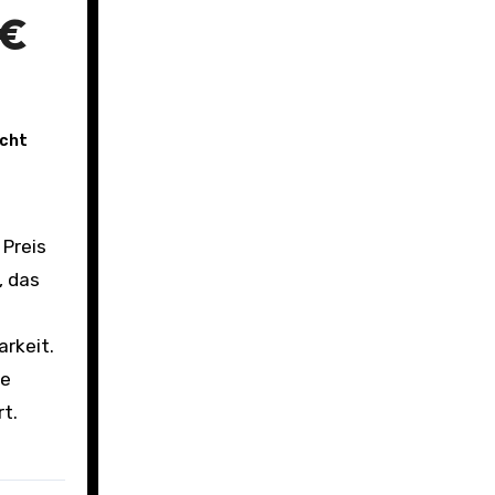
5€
cht
, das
arkeit.
te
rt.