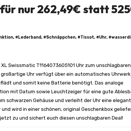
für nur 262,49€ statt 52
nktion
, #
Lederband
, #
Schnäppchen
, #
Tissot
, #
Uhr
, #
wasserdi
großartige Uhr verfügt über ein automatisches Uhrwerk
lädt und somit keine Batterie benötigt. Das analoge
ktion mit Datum sowie Leuchtzeiger für eine gute Ablesb
zum schwarzen Gehäuse und verleiht der Uhr eine elegan
r und wird in einer schönen, original Geschenkbox geliefe
 jetzt zu und sichert euch diesen unschlagbaren Deal!