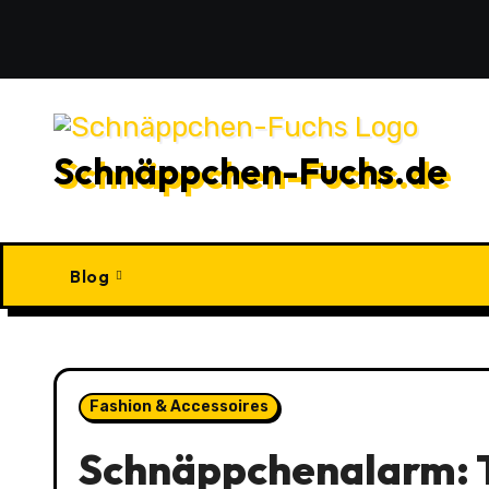
Zu
Inhalten
springen
Schnäppchen-Fuchs.de
Blog
Fashion & Accessoires
Schnäppchenalarm: T