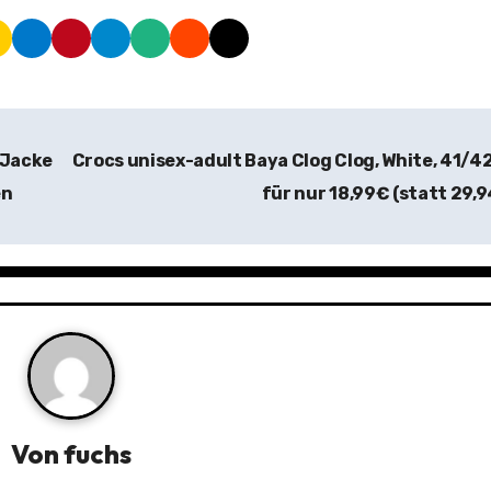
 Jacke
Crocs unisex-adult Baya Clog Clog, White, 41/4
en
für nur 18,99€ (statt 29,
Von
fuchs