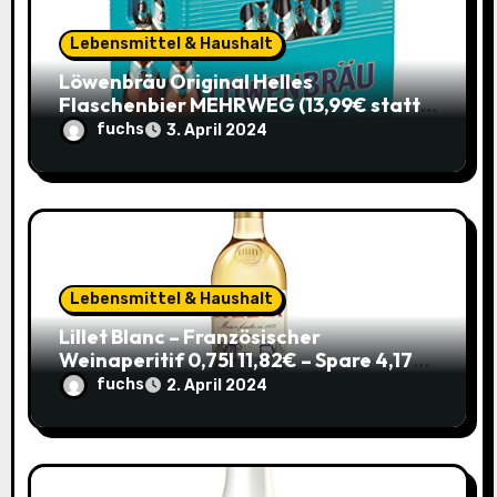
n
Lebensmittel & Haushalt
Löwenbräu Original Helles
Flaschenbier MEHRWEG (13,99€ statt
17,49€) – Ein typisches Münchner
fuchs
3. April 2024
Original zum Sparpreis
Lebensmittel & Haushalt
Lillet Blanc – Französischer
Weinaperitif 0,75l 11,82€ – Spare 4,17€
im Sparabo
fuchs
2. April 2024