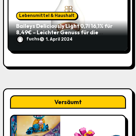
Lebensmittel & Haushalt
Baileys Deliciously Light 0,7l 16,1% für
8,49€ – Leichter Genuss für die
Sommerparty (ehem. 14,99€)
fuchs
1. April 2024
Versäumt