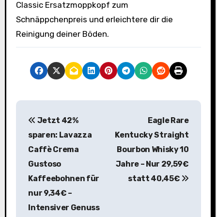
Classic Ersatzmoppkopf zum
Schnäppchenpreis und erleichtere dir die
Reinigung deiner Böden.
B
Jetzt 42%
Eagle Rare
e
sparen: Lavazza
Kentucky Straight
i
Caffè Crema
Bourbon Whisky 10
Gustoso
Jahre – Nur 29,59€
t
Kaffeebohnen für
statt 40,45€
r
nur 9,34€ –
a
Intensiver Genuss