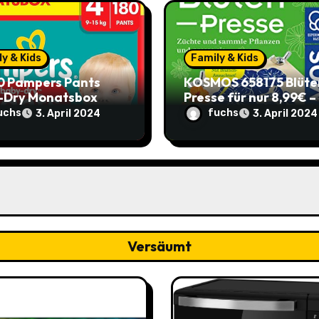
y & Kids
Family & Kids
0 Pampers Pants
KOSMOS 658175 Blüte
-Dry Monatsbox
Presse für nur 8,99€ –
e 4) – €0,204 pro
Spare 2,90€ im Vergle
uchs
fuchs
3. April 2024
3. April 2024
 (Sparabo) – Spare
zum alten Preis!
39
Versäumt