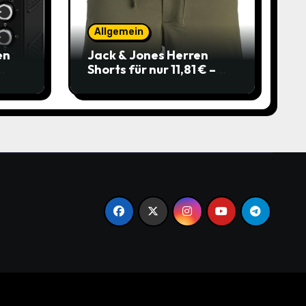
Allgemein
en
Jack & Jones Herren
Shorts für nur 11,81 € –
über 40 % gespart!
.