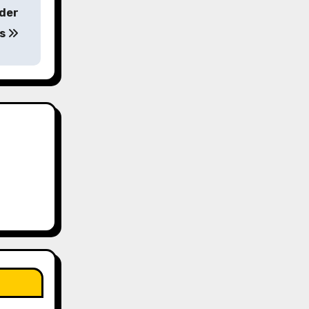
 der
ns