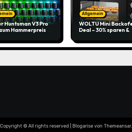
gemein
Allgemein
r Huntsman V3 Pro
WOLTU Mini Backof
 zum Hammerpreis –
Deal – 30% sparen &
t zuschlagen!
Pizza genießen
Copyright © All rights reserved
|
Blogarise
von
Themeansar