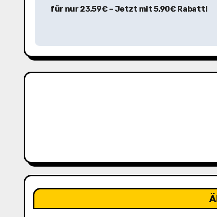
e
für nur 23,59€ – Jetzt mit 5,90€ Rabatt!
i
t
r
a
g
s
n
a
v
i
Ä