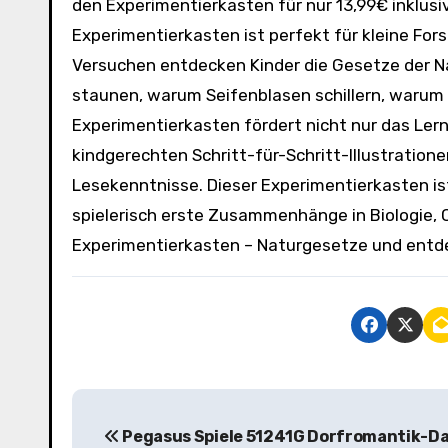
den Experimentierkasten für nur 13,99€ inklusiv
Experimentierkasten ist perfekt für kleine For
Versuchen entdecken Kinder die Gesetze der N
staunen, warum Seifenblasen schillern, waru
Experimentierkasten fördert nicht nur das Lern
kindgerechten Schritt-für-Schritt-Illustration
Lesekenntnisse. Dieser Experimentierkasten ist
spielerisch erste Zusammenhänge in Biologie, C
Experimentierkasten – Naturgesetze und entdec
B
Pegasus Spiele 51241G Dorfromantik-Da