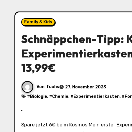
Family & Kids
Schnäppchen-Tipp: K
Experimentierkasten 
13,99€
Von
fuchs
27. November 2023
#
Biologie
, #
Chemie
, #
Experimentierkasten
, #
For
Spare jetzt 6€ beim Kosmos Mein erster Experimentierkasten – Naturgesetze (60228). Bei Amazon erhältst du