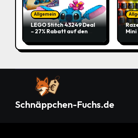
Allgemein
All
LEGO Stitch 43249 Deal
Raze
– 27% Rabatt auf den
Mini
süßen Disney-Flauscher
Jetz
Schnäppchen-Fuchs.de