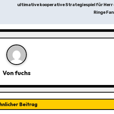
ultimative kooperative Strategiespiel für Herr
Ringe Fa
Von
fuchs
hnlicher Beitrag