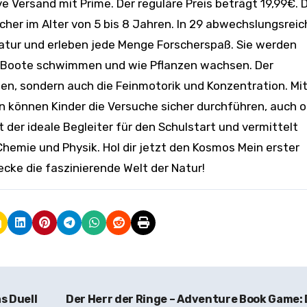
e Versand mit Prime. Der reguläre Preis beträgt 19,99€. 
scher im Alter von 5 bis 8 Jahren. In 29 abwechslungsrei
atur und erleben jede Menge Forscherspaß. Sie werden
m Boote schwimmen und wie Pflanzen wachsen. Der
en, sondern auch die Feinmotorik und Konzentration. Mi
en können Kinder die Versuche sicher durchführen, auch 
 der ideale Begleiter für den Schulstart und vermittelt
hemie und Physik. Hol dir jetzt den Kosmos Mein erster
ke die faszinierende Welt der Natur!
s Duell
Der Herr der Ringe – Adventure Book Game: