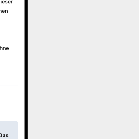
Dieser
chen
t
ohne
 Das