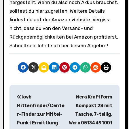
hergestellt. Wenn du also noch Akkus brauchst,
solltest du hier zugreifen. Weitere Details
findest du auf der Amazon Website. Vergiss
nicht, dass du von den Versand- und
Rückgabemöglichkeiten bei Amazon profitierst.
Schnell sein lohnt sich bei diesem Angebot!
B
kwb
Wera Kraftform
e
Mittenfinder/Cente
Kompakt 28 mit
i
r-Finder zur Mittel-
Tasche, 7-teilig,
Punkt Ermittlung
Wera 05134491001
t