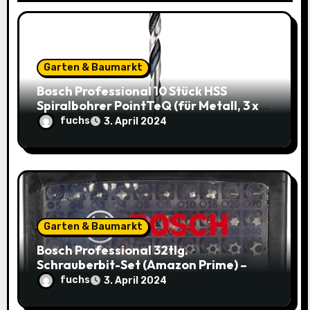
i
o
Garten & Baumarkt
n
Bosch Professional 10 Stück HSS
Spiralbohrer PointTeQ (für Metall, 3 x
33 x 61 mm) – Top Deal: 3,49€ statt
fuchs
3. April 2024
8,48€
Garten & Baumarkt
Bosch Professional 32tlg.
Schrauberbit-Set (Amazon Prime) –
Jetzt nur 9,95€ statt 14,29€
fuchs
3. April 2024