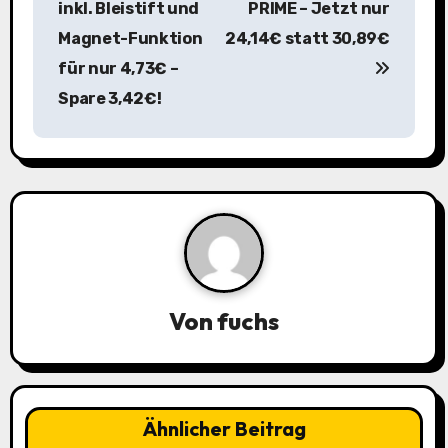
inkl. Bleistift und
PRIME – Jetzt nur
r
Magnet-Funktion
24,14€ statt 30,89€
a
für nur 4,73€ –
Spare 3,42€!
g
s
n
a
v
i
Von
fuchs
g
a
Ähnlicher Beitrag
t