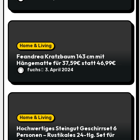
Home & Living
Feandrea Kratzbaum 143 cm mit
Hängematte für 37,59€ statt 46,99€ –
Katzenspaß zum Sparpreis!
fuchs
3. April 2024
Home & Living
Hochwertiges Steingut Geschirrset 6
Personen – Rustikales 24-tlg. Set für