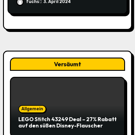
nur 49,95€ statt 119,95€
fuchs
3. April 2024
Versäumt
Allgemein
LEGO Stitch 43249 Deal – 27% Rabatt
auf den süßen Disney-Flauscher