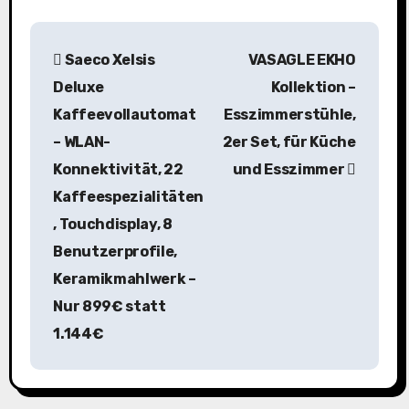
B
Saeco Xelsis
VASAGLE EKHO
e
Deluxe
Kollektion –
i
Kaffeevollautomat
Esszimmerstühle,
– WLAN-
2er Set, für Küche
t
Konnektivität, 22
und Esszimmer
r
Kaffeespezialitäten
a
, Touchdisplay, 8
Benutzerprofile,
g
Keramikmahlwerk –
s
Nur 899€ statt
n
1.144€
a