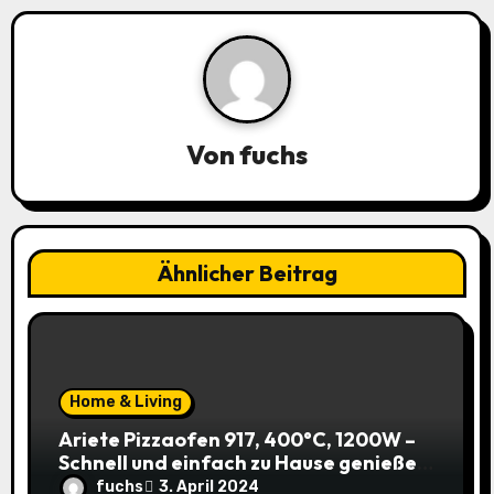
v
i
g
a
Von
fuchs
t
i
o
Ähnlicher Beitrag
n
Home & Living
Ariete Pizzaofen 917, 400°C, 1200W –
Schnell und einfach zu Hause genießen!
(Prime)
fuchs
3. April 2024