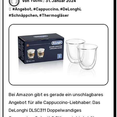
Von
fuchs
31. Januar 2024
#
Angebot
, #
Cappuccino
, #
DeLonghi
,
#
Schnäppchen
, #
Thermogläser
Bei Amazon gibt es gerade ein unschlagbares
Angebot für alle Cappuccino-Liebhaber: Das
DeLonghi DLSC311 Doppelwandiges