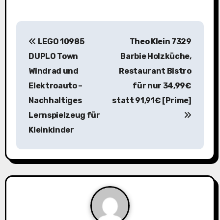
B
LEGO 10985
Theo Klein 7329
e
DUPLO Town
Barbie Holzküche,
i
Windrad und
Restaurant Bistro
Elektroauto –
für nur 34,99€
t
Nachhaltiges
statt 91,91€ [Prime]
r
Lernspielzeug für
a
Kleinkinder
g
s
n
a