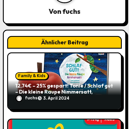
v
Von
fuchs
i
g
a
Ähnlicher Beitrag
t
i
o
Family & Kids
12,74€ – 25% gespart! Tonie / Schlaf gut
n
– Die kleine Raupe Nimmersatt,
Hörbuch für Kinder ab 3 / mit Coupon
fuchs
3. April 2024