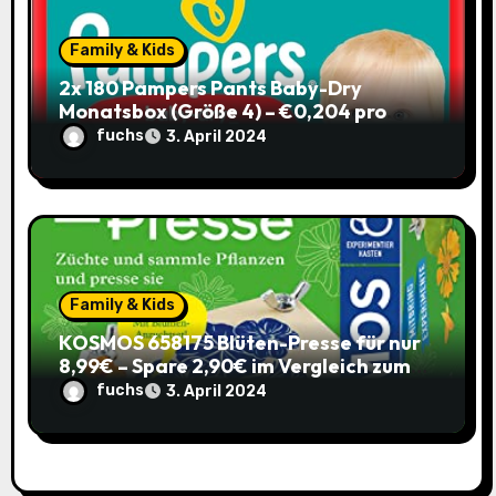
Family & Kids
2x 180 Pampers Pants Baby-Dry
Monatsbox (Größe 4) – €0,204 pro
Pants (Sparabo) – Spare €38,39
fuchs
3. April 2024
Family & Kids
KOSMOS 658175 Blüten-Presse für nur
8,99€ – Spare 2,90€ im Vergleich zum
alten Preis!
fuchs
3. April 2024