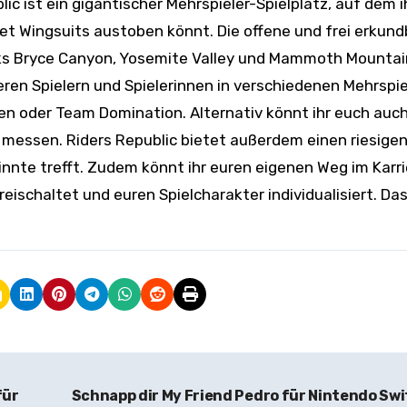
blic ist ein gigantischer Mehrspieler-Spielplatz, auf dem 
et Wingsuits austoben könnt. Die offene und frei erkun
rks Bryce Canyon, Yosemite Valley und Mammoth Mountai
ren Spielern und Spielerinnen in verschiedenen Mehrspie
en oder Team Domination. Alternativ könnt ihr euch auch
essen. Riders Republic bietet außerdem einen riesigen
innte trefft. Zudem könnt ihr euren eigenen Weg im Karri
ischaltet und euren Spielcharakter individualisiert. Das
für
Schnapp dir My Friend Pedro für Nintendo Sw