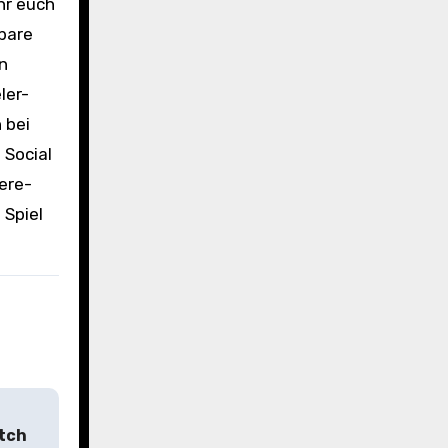
ihr euch
dbare
n
ler-
 bei
 Social
ere-
 Spiel
itch