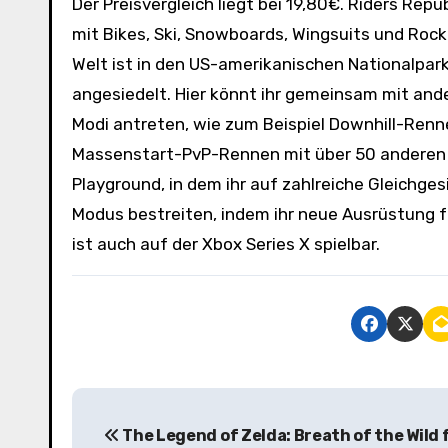
Der Preisvergleich liegt bei 19,80€. Riders Repu
mit Bikes, Ski, Snowboards, Wingsuits und Rock
Welt ist in den US-amerikanischen Nationalpa
angesiedelt. Hier könnt ihr gemeinsam mit ande
Modi antreten, wie zum Beispiel Downhill-Renn
Massenstart-PvP-Rennen mit über 50 anderen m
Playground, in dem ihr auf zahlreiche Gleichges
Modus bestreiten, indem ihr neue Ausrüstung fre
ist auch auf der Xbox Series X spielbar.
B
The Legend of Zelda: Breath of the Wild 