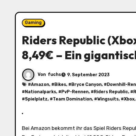
Gaming
Riders Republic (Xbo
8,49€ – Ein gigantis
Von
fuchs
9. September 2023
#
Amazon
, #
Bikes
, #
Bryce Canyon
, #
Downhill-Re
#
Nationalparks
, #
PvP-Rennen
, #
Riders Republic
, #
R
#
Spielplatz
, #
Team Domination
, #
Wingsuits
, #
Xbox
Bei Amazon bekommt ihr das Spiel Riders Republic (Xbox Series X & Xbox One) für nur 8,49€ inklusive Versand.