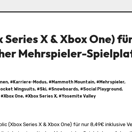
x Series X & Xbox One) fü
cher Mehrspieler-Spielpla
nnen
, #
Karriere-Modus
, #
Mammoth Mountain
, #
Mehrspieler
,
ocket Wingsuits
, #
Ski
, #
Snowboards
, #
Social Playground
,
, #
Xbox One
, #
Xbox Series X
, #
Yosemite Valley