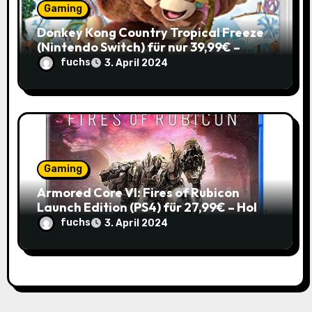
Gaming
Donkey Kong Country Tropical Freeze
(Nintendo Switch) für nur 39,99€ –
Spare 16% im Vergleich zum alten Preis!
fuchs
3. April 2024
Gaming
Armored Core VI: Fires of Rubicon
Launch Edition (PS4) für 27,99€ – Hol
dir den Mech-Action Spaß zum
fuchs
3. April 2024
Spitzenpreis!