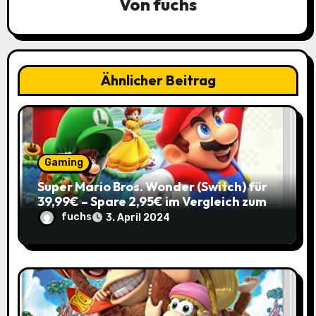
a
Von
fuchs
v
i
Ähnlicher Beitrag
g
a
t
Gaming
i
Super Mario Bros. Wonder (Switch) für
39,99€ – Spare 2,95€ im Vergleich zum
o
Normalpreis!
fuchs
3. April 2024
n