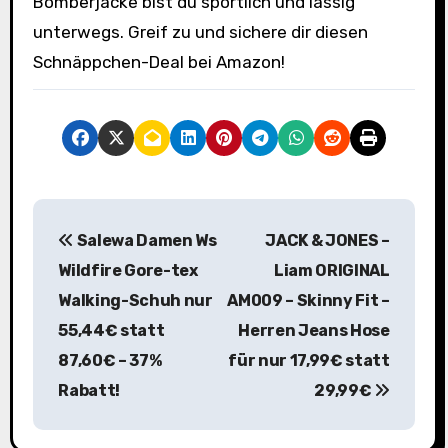
Bomberjacke bist du sportlich und lässig
unterwegs. Greif zu und sichere dir diesen
Schnäppchen-Deal bei Amazon!
B
Salewa Damen Ws
JACK & JONES –
e
Wildfire Gore-tex
Liam ORIGINAL
i
Walking-Schuh nur
AM009 – Skinny Fit –
55,44€ statt
Herren Jeans Hose
t
87,60€ – 37%
für nur 17,99€ statt
r
Rabatt!
29,99€
a