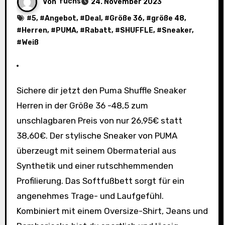
Von
fuchs
24. November 2023
#
5
, #
Angebot
, #
Deal
, #
Größe 36
, #
größe 48
,
#
Herren
, #
PUMA
, #
Rabatt
, #
SHUFFLE
, #
Sneaker
,
#
Weiß
Sichere dir jetzt den Puma Shuffle Sneaker
Herren in der Größe 36 -48,5 zum
unschlagbaren Preis von nur 26,95€ statt
38,60€. Der stylische Sneaker von PUMA
überzeugt mit seinem Obermaterial aus
Synthetik und einer rutschhemmenden
Profilierung. Das Softfußbett sorgt für ein
angenehmes Trage- und Laufgefühl.
Kombiniert mit einem Oversize-Shirt, Jeans und