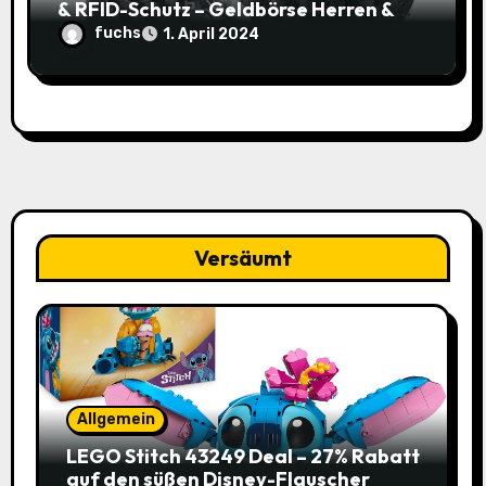
& RFID-Schutz – Geldbörse Herren &
Damen Klein mit Kartenetui – Mini
fuchs
1. April 2024
Portmonee Karten Geldbeutel Herren
– Smart Wallets for Men (Schwarz) für
nur 11,99€ statt 19,99€
Versäumt
Allgemein
LEGO Stitch 43249 Deal – 27% Rabatt
auf den süßen Disney-Flauscher