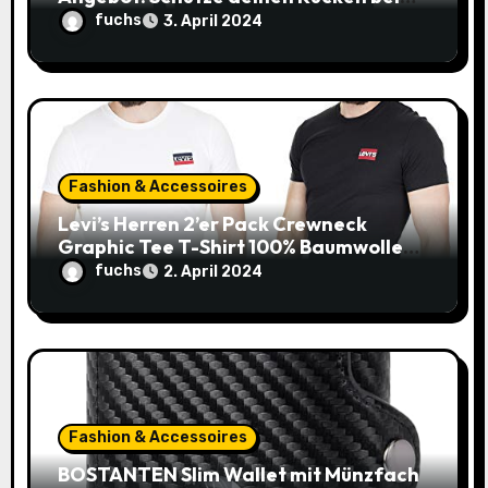
n
Biken zum unschlagbaren Preis!
fuchs
3. April 2024
Fashion & Accessoires
Levi’s Herren 2’er Pack Crewneck
Graphic Tee T-Shirt 100% Baumwolle
(Gr. XXS-XXL) – 20€ statt 36,19€!
fuchs
2. April 2024
Fashion & Accessoires
BOSTANTEN Slim Wallet mit Münzfach