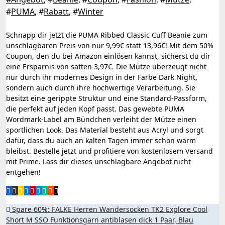
#
PUMA
, #
Rabatt
, #
Winter
Schnapp dir jetzt die PUMA Ribbed Classic Cuff Beanie zum
unschlagbaren Preis von nur 9,99€ statt 13,96€! Mit dem 50%
Coupon, den du bei Amazon einlösen kannst, sicherst du dir
eine Ersparnis von satten 3,97€. Die Mütze überzeugt nicht
nur durch ihr modernes Design in der Farbe Dark Night,
sondern auch durch ihre hochwertige Verarbeitung. Sie
besitzt eine gerippte Struktur und eine Standard-Passform,
die perfekt auf jeden Kopf passt. Das gewebte PUMA
Wordmark-Label am Bündchen verleiht der Mütze einen
sportlichen Look. Das Material besteht aus Acryl und sorgt
dafür, dass du auch an kalten Tagen immer schön warm
bleibst. Bestelle jetzt und profitiere von kostenlosem Versand
mit Prime. Lass dir dieses unschlagbare Angebot nicht
entgehen!
Beitragsnavigation
Spare 60%: FALKE Herren Wandersocken TK2 Explore Cool
Short M SSO Funktionsgarn antiblasen dick 1 Paar, Blau