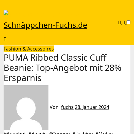
Zu
Inhalten
springen
Schnäppchen-Fuchs.de
Fashion & Accessoires
PUMA Ribbed Classic Cuff
Beanie: Top-Angebot mit 28%
Ersparnis
Von
fuchs
28. Januar 2024
#
Angebot
, #
Beanie
, #
Coupon
, #
Fashion
, #
Mütze
,