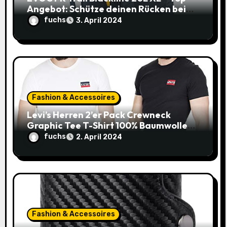
n
Angebot: Schütze deinen Rücken beim
Biken zum unschlagbaren Preis!
fuchs
3. April 2024
Fashion & Accessoires
Levi’s Herren 2’er Pack Crewneck
Graphic Tee T-Shirt 100% Baumwolle
(Gr. XXS-XXL) – 20€ statt 36,19€!
fuchs
2. April 2024
Fashion & Accessoires