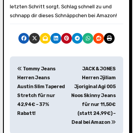
letzten Schritt sorgt. Schlag schnell zu und
schnapp dir dieses Schnäppchen bei Amazon!
B
Tommy Jeans
JACK & JONES
e
Herren Jeans
Herren Jjiliam
i
Austin Slim Tapered
Jjoriginal Agi 005
Stretch für nur
Noos Skinny Jeans
t
42,94€ – 37%
für nur 11,50€
r
Rabatt!
(statt 24,99€) –
a
Deal bei Amazon