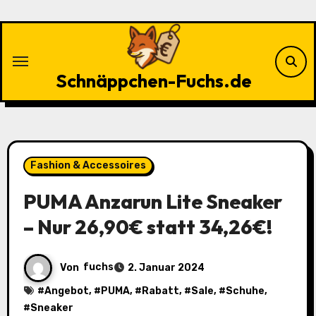
Zu
Inhalten
springen
Schnäppchen-Fuchs.de
Fashion & Accessoires
PUMA Anzarun Lite Sneaker
– Nur 26,90€ statt 34,26€!
Von
fuchs
2. Januar 2024
#
Angebot
, #
PUMA
, #
Rabatt
, #
Sale
, #
Schuhe
,
#
Sneaker