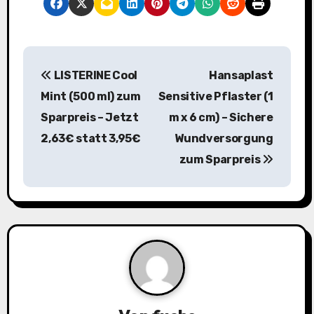
B
LISTERINE Cool
Hansaplast
e
Mint (500 ml) zum
Sensitive Pflaster (1
i
Sparpreis – Jetzt
m x 6 cm) – Sichere
2,63€ statt 3,95€
Wundversorgung
t
zum Sparpreis
r
a
g
s
n