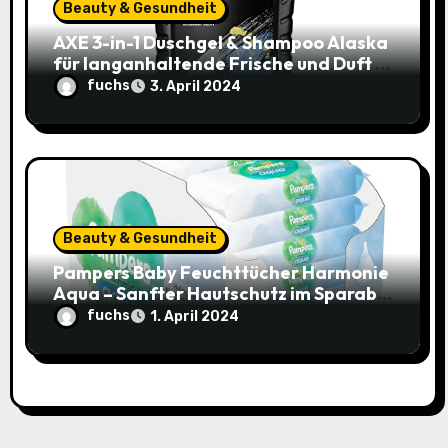
Beauty & Gesundheit
AXE 3-in-1 Duschgel & Shampoo Alaska
für langanhaltende Frische und Duft –
Sparangebot nur 1,79€ statt 2,65€
fuchs
3. April 2024
Beauty & Gesundheit
Pampers Baby Feuchttücher Harmonie
Aqua – Sanfter Hautschutz im Sparabo
für nur 25,44€ (15% Rabatt)
fuchs
1. April 2024