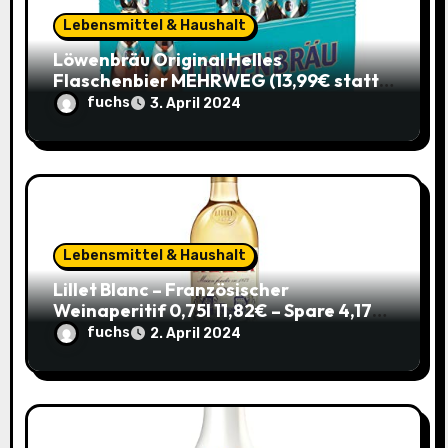
i
Lebensmittel & Haushalt
o
Löwenbräu Original Helles
Flaschenbier MEHRWEG (13,99€ statt
n
17,49€) – Ein typisches Münchner
fuchs
3. April 2024
Original zum Sparpreis
Lebensmittel & Haushalt
Lillet Blanc – Französischer
Weinaperitif 0,75l 11,82€ – Spare 4,17€
im Sparabo
fuchs
2. April 2024