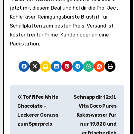
jetzt mit diesem Deal und hol dir die Pro-Ject
Kohlefaser-Reinigungsbürste Brush it für
Schallplatten zum besten Preis. Versand ist
kostenfrei für Prime-Kunden oder an eine
Packstation.
B
Toffifee White
Schnapp dir 12x1L
e
Chocolate –
Vita Coco Pures
i
Leckerer Genuss
Kokoswasser für
zum Sparpreis
nur 19,82€ und
t
erfrische dich