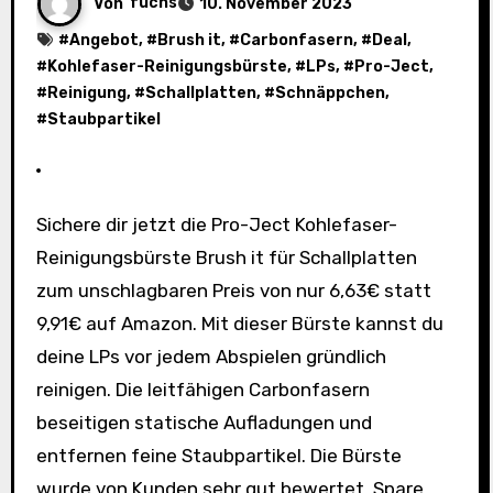
Von
fuchs
10. November 2023
#
Angebot
, #
Brush it
, #
Carbonfasern
, #
Deal
,
#
Kohlefaser-Reinigungsbürste
, #
LPs
, #
Pro-Ject
,
#
Reinigung
, #
Schallplatten
, #
Schnäppchen
,
#
Staubpartikel
Sichere dir jetzt die Pro-Ject Kohlefaser-
Reinigungsbürste Brush it für Schallplatten
zum unschlagbaren Preis von nur 6,63€ statt
9,91€ auf Amazon. Mit dieser Bürste kannst du
deine LPs vor jedem Abspielen gründlich
reinigen. Die leitfähigen Carbonfasern
beseitigen statische Aufladungen und
entfernen feine Staubpartikel. Die Bürste
wurde von Kunden sehr gut bewertet. Spare