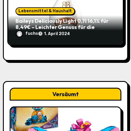
Lebensmittel & Haushalt
Baileys Deliciously Light 0,7l 16,1% für
8,49€ – Leichter Genuss für die
Sommerparty (ehem. 14,99€)
fuchs
1. April 2024
Versäumt