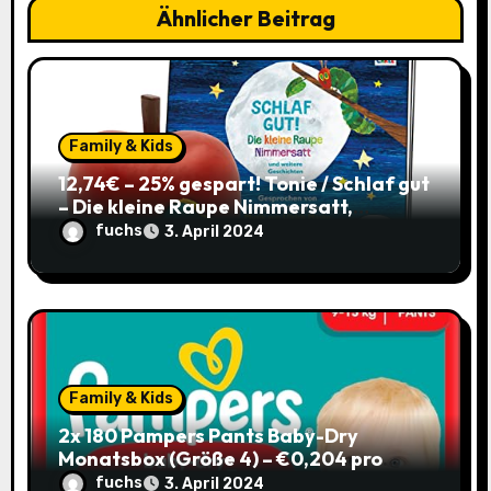
Ähnlicher Beitrag
g
a
t
Family & Kids
i
12,74€ – 25% gespart! Tonie / Schlaf gut
– Die kleine Raupe Nimmersatt,
o
Hörbuch für Kinder ab 3 / mit Coupon
fuchs
3. April 2024
n
Family & Kids
2x 180 Pampers Pants Baby-Dry
Monatsbox (Größe 4) – €0,204 pro
Pants (Sparabo) – Spare €38,39
fuchs
3. April 2024