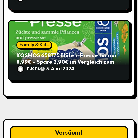
Family & Kids
KOSMOS 658175 Blüten-Presse für nur
8,99€ – Spare 2,90€ im Vergleich zum
alten Preis!
fuchs
3. April 2024
Versäumt