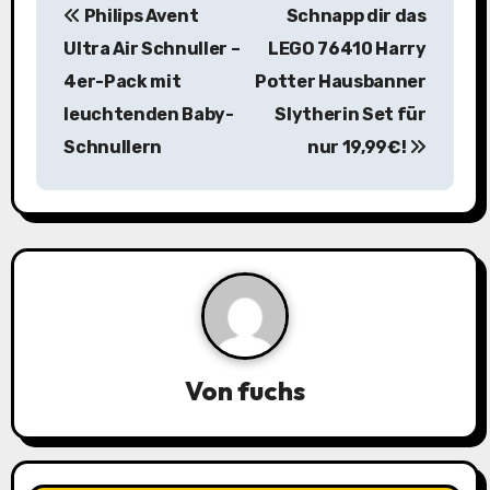
Philips Avent
Schnapp dir das
e
Ultra Air Schnuller –
LEGO 76410 Harry
i
4er-Pack mit
Potter Hausbanner
leuchtenden Baby-
Slytherin Set für
t
Schnullern
nur 19,99€!
r
a
g
s
n
a
Von
fuchs
v
i