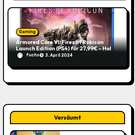
Gaming
Armored Core VI: Fires of Rubicon
Launch Edition (PS4) für 27,99€ – Hol
dir den Mech-Action Spaß zum
fuchs
3. April 2024
Spitzenpreis!
Versäumt