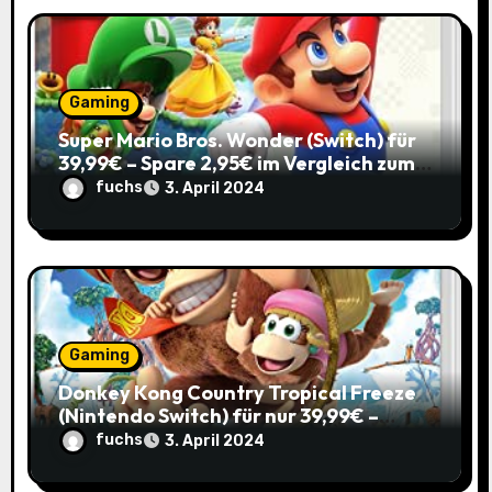
a
t
Gaming
i
Super Mario Bros. Wonder (Switch) für
39,99€ – Spare 2,95€ im Vergleich zum
o
Normalpreis!
fuchs
3. April 2024
n
Gaming
Donkey Kong Country Tropical Freeze
(Nintendo Switch) für nur 39,99€ –
Spare 16% im Vergleich zum alten Preis!
fuchs
3. April 2024