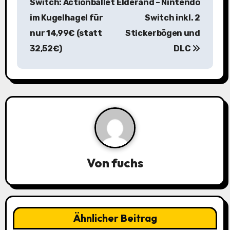
Switch: Actionballet
Elderand – Nintendo
i
im Kugelhagel für
Switch inkl. 2
nur 14,99€ (statt
Stickerbögen und
t
32,52€)
DLC
r
a
g
s
n
a
Von
fuchs
v
i
Ähnlicher Beitrag
g