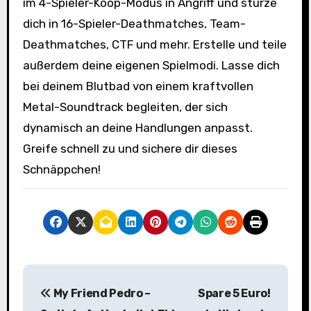
im 4-Spieler-Koop-Modus in Angriff und stürze
dich in 16-Spieler-Deathmatches, Team-
Deathmatches, CTF und mehr. Erstelle und teile
außerdem deine eigenen Spielmodi. Lasse dich
bei deinem Blutbad von einem kraftvollen
Metal-Soundtrack begleiten, der sich
dynamisch an deine Handlungen anpasst.
Greife schnell zu und sichere dir dieses
Schnäppchen!
B
My Friend Pedro –
Spare 5 Euro!
e