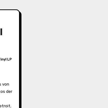
l
inyl LP
tos der
troit,