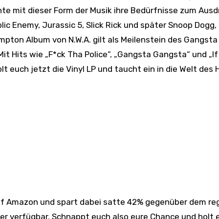
hte mit dieser Form der Musik ihre Bedürfnisse zum Ausd
c Enemy, Jurassic 5, Slick Rick und später Snoop Dogg,
mpton Album von N.W.A. gilt als Meilenstein des Gangsta
it Hits wie „F*ck Tha Police“, „Gangsta Gangsta“ und „If I
olt euch jetzt die Vinyl LP und taucht ein in die Welt des 
 auf Amazon und spart dabei satte 42% gegenüber dem re
eder verfügbar. Schnappt euch also eure Chance und holt 