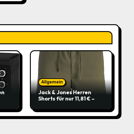
Allgemein
en
Jack & Jones Herren
Shorts für nur 11,81 € –
über 40 % gespart!