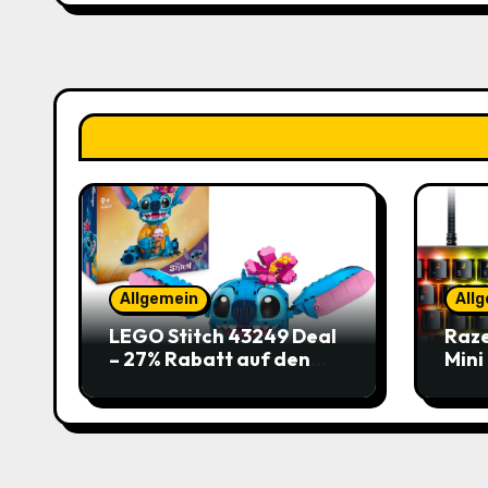
Allgemein
All
LEGO Stitch 43249 Deal
Raze
– 27% Rabatt auf den
Mini
süßen Disney-Flauscher
Jetz