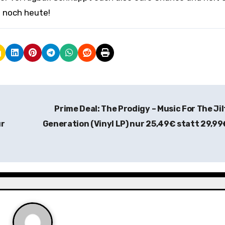
. noch heute!
Prime Deal: The Prodigy – Music For The Ji
ur
Generation (Vinyl LP) nur 25,49€ statt 29,9