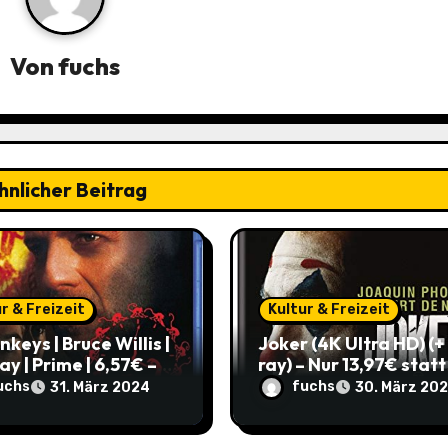
Von
fuchs
hnlicher Beitrag
r & Freizeit
Kultur & Freizeit
nkeys | Bruce Willis |
Joker (4K Ultra HD) (+ 
ay | Prime | 6,57€ –
ray) – Nur 13,97€ statt
0,05€ im Vergleich
22,98€! Hol dir den
uchs
fuchs
31. März 2024
30. März 20
lten Preis!
ikonischen Film zum
Schnäppchenpreis!