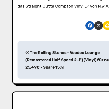
das Straight Outta Compton Vinyl LP von N.W.A
B
The Rolling Stones – Voodoo Lounge
e
(Remastered Half Speed 2LP) (Vinyl) für n
i
25,49€ – Spare 15%!
t
r
a
g