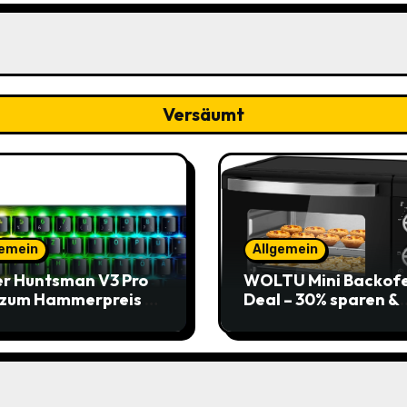
Versäumt
gemein
Allgemein
r Huntsman V3 Pro
WOLTU Mini Backof
 zum Hammerpreis –
Deal – 30% sparen &
t zuschlagen!
Pizza genießen