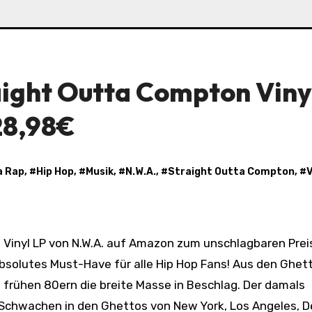
aight Outta Compton Viny
 28,98€
a Rap
, #
Hip Hop
, #
Musik
, #
N.W.A.
, #
Straight Outta Compton
, #
V
absolutes Must-Have für alle Hip Hop Fans! Aus den Ghet
frühen 80ern die breite Masse in Beschlag. Der damals
 Schwachen in den Ghettos von New York, Los Angeles, De