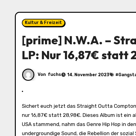
Kultur & Freizeit
[prime] N.W.A. – Str
LP: Nur 16,87€ statt
Von
fuchs
14. November 2023
#
Gangst
Sichert euch jetzt das Straight Outta Compton Vinyl LP von N.W.A. auf Amazon zum unschlagbaren Preis von
nur 16,87€ statt 28,98€. Dieses Album ist ein 
USA stammend, nahm das Genre Hip Hop in den 
undergroundige Sound, die Rebellion der sozial