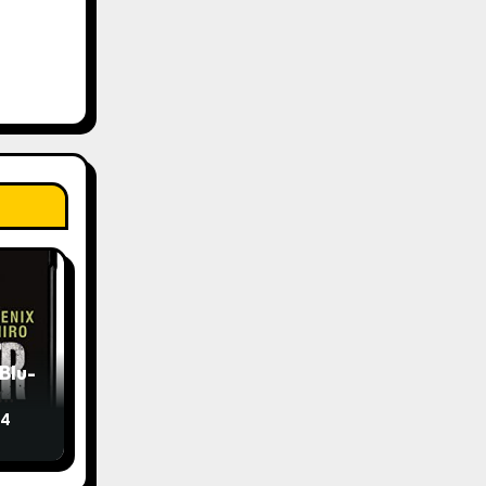
Blu-
24