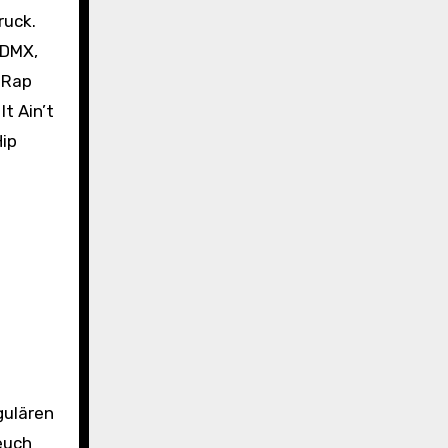
ruck.
 DMX,
 Rap
t Ain’t
Hip
gulären
euch