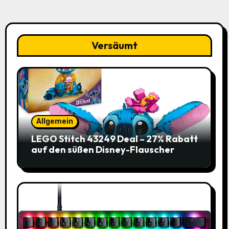
Versäumt
Allgemein
LEGO Stitch 43249 Deal – 27% Rabatt
auf den süßen Disney-Flauscher