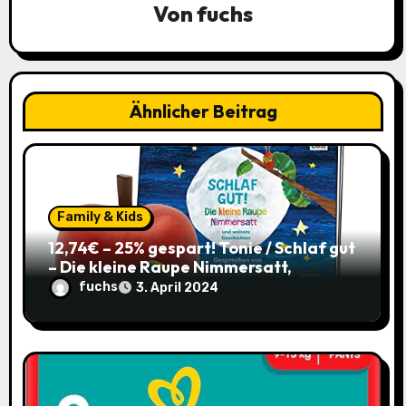
v
Von
fuchs
i
g
a
Ähnlicher Beitrag
t
i
o
Family & Kids
12,74€ – 25% gespart! Tonie / Schlaf gut
n
– Die kleine Raupe Nimmersatt,
Hörbuch für Kinder ab 3 / mit Coupon
fuchs
3. April 2024