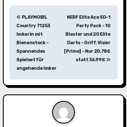
B
PLAYMOBIL
NERF Elite Ace SD-1
e
Country 71253
Party Pack – 10
i
Imkerin mit
Blaster und 20 Elite
Bienenstock –
Darts – Griff, Visier
t
Spannendes
[Prime] – Nur 20,78€
r
Spielset für
statt 36,99€
a
angehende Imker
g
s
n
a