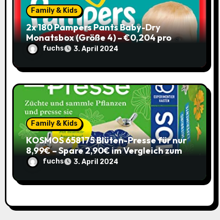
Family & Kids
2x 180 Pampers Pants Baby-Dry
Monatsbox (Größe 4) – €0,204 pro
Pants (Sparabo) – Spare €38,39
fuchs
3. April 2024
Family & Kids
KOSMOS 658175 Blüten-Presse für nur
8,99€ – Spare 2,90€ im Vergleich zum
alten Preis!
fuchs
3. April 2024