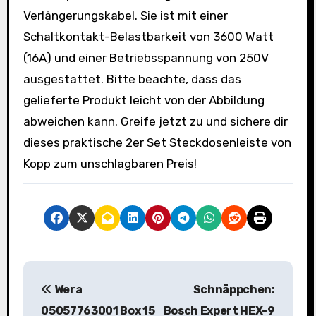
Verlängerungskabel. Sie ist mit einer
Schaltkontakt-Belastbarkeit von 3600 Watt
(16A) und einer Betriebsspannung von 250V
ausgestattet. Bitte beachte, dass das
gelieferte Produkt leicht von der Abbildung
abweichen kann. Greife jetzt zu und sichere dir
dieses praktische 2er Set Steckdosenleiste von
Kopp zum unschlagbaren Preis!
B
Wera
Schnäppchen:
e
05057763001 Box 15
Bosch Expert HEX-9