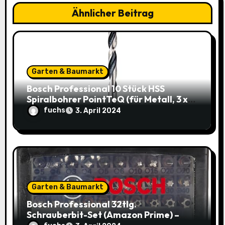
a
Ähnlicher Beitrag
t
i
o
Garten & Baumarkt
Bosch Professional 10 Stück HSS
n
Spiralbohrer PointTeQ (für Metall, 3 x
33 x 61 mm) – Top Deal: 3,49€ statt
fuchs
3. April 2024
8,48€
Garten & Baumarkt
Bosch Professional 32tlg.
Schrauberbit-Set (Amazon Prime) –