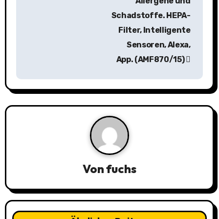
a
Allergene und
Schadstoffe. HEPA-
g
Filter, Intelligente
s
Sensoren, Alexa,
n
App. (AMF870/15)
a
v
i
g
a
Von
fuchs
t
i