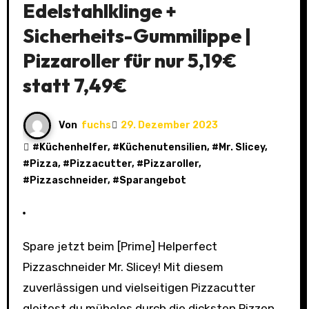
Edelstahlklinge +
Sicherheits-Gummilippe |
Pizzaroller für nur 5,19€
statt 7,49€
Von
fuchs
29. Dezember 2023
#
Küchenhelfer
, #
Küchenutensilien
, #
Mr. Slicey
,
#
Pizza
, #
Pizzacutter
, #
Pizzaroller
,
#
Pizzaschneider
, #
Sparangebot
Spare jetzt beim [Prime] Helperfect
Pizzaschneider Mr. Slicey! Mit diesem
zuverlässigen und vielseitigen Pizzacutter
gleitest du mühelos durch die dicksten Pizzen