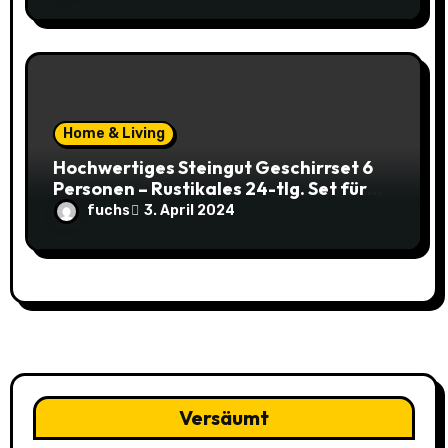
Home & Living
Hochwertiges Steingut Geschirrset 6
Personen – Rustikales 24-tlg. Set für
nur 49,95€ statt 119,95€
fuchs
3. April 2024
Versäumt