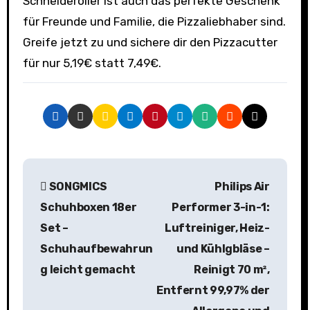
Schneideroller ist auch das perfekte Geschenk
für Freunde und Familie, die Pizzaliebhaber sind.
Greife jetzt zu und sichere dir den Pizzacutter
für nur 5,19€ statt 7,49€.
B
SONGMICS
Philips Air
e
Schuhboxen 18er
Performer 3-in-1:
i
Set –
Luftreiniger, Heiz-
Schuhaufbewahrun
und Kühlgbläse –
t
g leicht gemacht
Reinigt 70 m²,
r
Entfernt 99,97% der