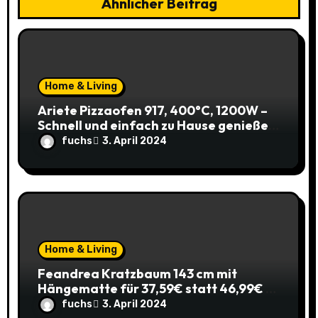
o
Ähnlicher Beitrag
n
Home & Living
Ariete Pizzaofen 917, 400°C, 1200W –
Schnell und einfach zu Hause genießen!
(Prime)
fuchs
3. April 2024
Home & Living
Feandrea Kratzbaum 143 cm mit
Hängematte für 37,59€ statt 46,99€ –
Katzenspaß zum Sparpreis!
fuchs
3. April 2024