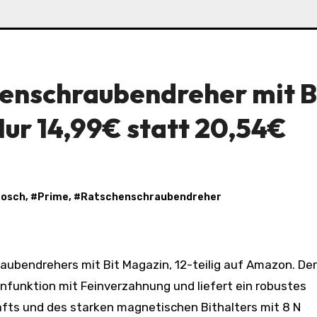
henschraubendreher mit B
Nur 14,99€ statt 20,54€
osch
, #
Prime
, #
Ratschenschraubendreher
funktion mit Feinverzahnung und liefert ein robustes
s und des starken magnetischen Bithalters mit 8 N