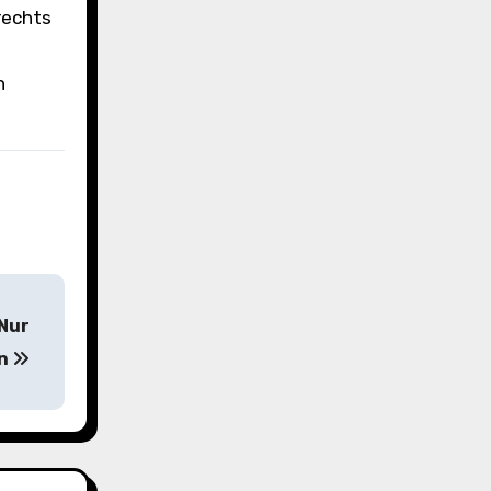
rechts
h
 Nur
on