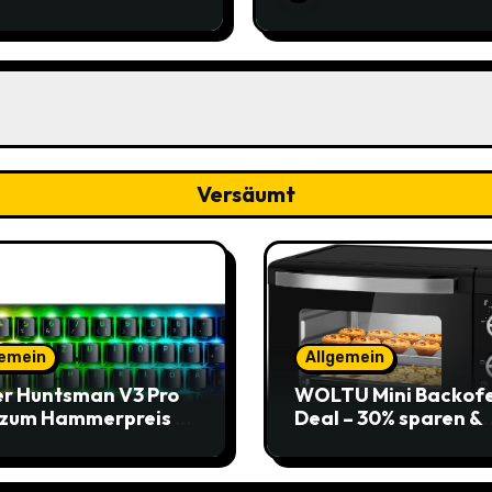
,95€ statt 14,29€
Bitfreigabe, 65 mm L
und 2x Säbelsägeblat
HCS Stahl 1/2“
Universalschaft für 3
(-58% / vorher 9,48€) 
Amazon
Versäumt
gemein
Allgemein
r Huntsman V3 Pro
WOLTU Mini Backof
 zum Hammerpreis –
Deal – 30% sparen &
t zuschlagen!
Pizza genießen