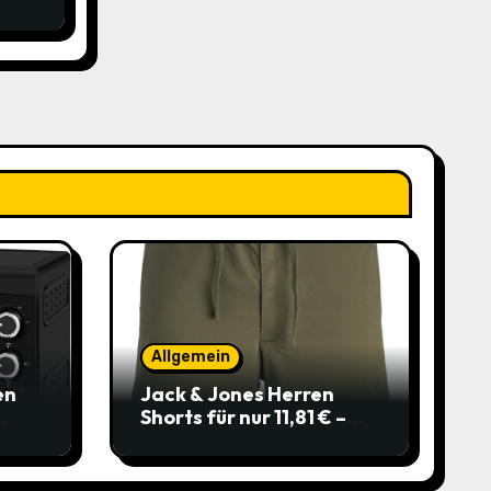
änge
t
,99€
bei
Allgemein
en
Jack & Jones Herren
Shorts für nur 11,81 € –
über 40 % gespart!