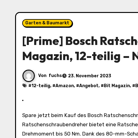
Garten & Baumarkt
[Prime] Bosch Ratsc
Magazin, 12-teilig – 
Von
fuchs
23. November 2023
#
12-teilig
, #
Amazon
, #
Angebot
, #
Bit Magazin
, #
B
Spare jetzt beim Kauf des Bosch Ratschenschraubendrehers mit Bit Magazin, 12-teilig auf Amazon. Der
Ratschenschraubendreher bietet eine Ratschen
Drehmoment bis 50 Nm. Dank des 80-mm-Schaft