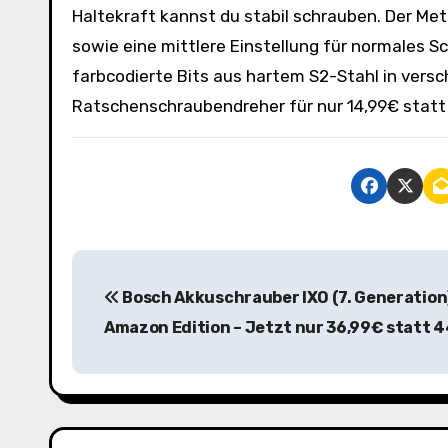
Haltekraft kannst du stabil schrauben. Der Meta
sowie eine mittlere Einstellung für normales S
farbcodierte Bits aus hartem S2-Stahl in versc
Ratschenschraubendreher für nur 14,99€ statt
B
Bosch Akkuschrauber IXO (7. Generation
e
Amazon Edition – Jetzt nur 36,99€ statt 
i
t
r