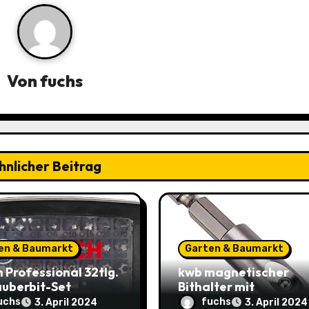
Von
fuchs
hnlicher Beitrag
en & Baumarkt
Garten & Baumarkt
 Professional 32tlg.
kwb magnetischer
uberbit-Set
Bithalter mit
on Prime) – Jetzt
automatischer
uchs
fuchs
3. April 2024
3. April 2024