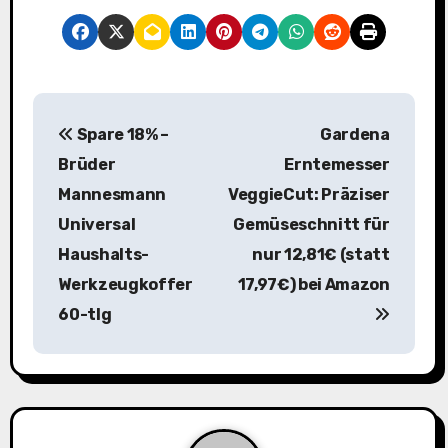
B
Spare 18% –
Gardena
e
Brüder
Erntemesser
i
Mannesmann
VeggieCut: Präziser
Universal
Gemüseschnitt für
t
Haushalts-
nur 12,81€ (statt
r
Werkzeugkoffer
17,97€) bei Amazon
a
60-tlg
g
s
n