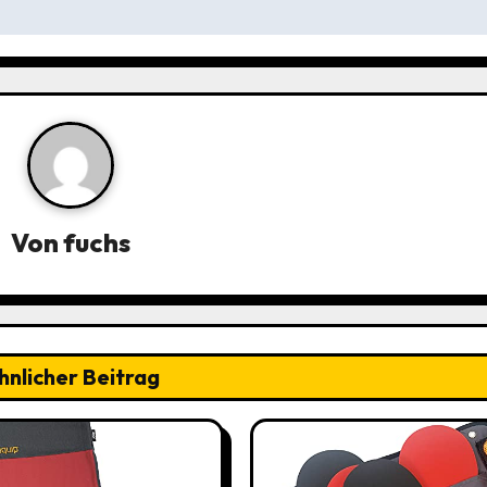
Von
fuchs
hnlicher Beitrag