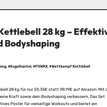
tlebell 28 kg – Effekti
nd Bodyshaping
ning
, #
Kugelhantel
, #
POWRX
, #
Wettkampf Kettlebell
deine Kraft sowie dein Bodyshaping verbessern. Das Set
ktives Poster für vielseitige Workouts und bietet ein