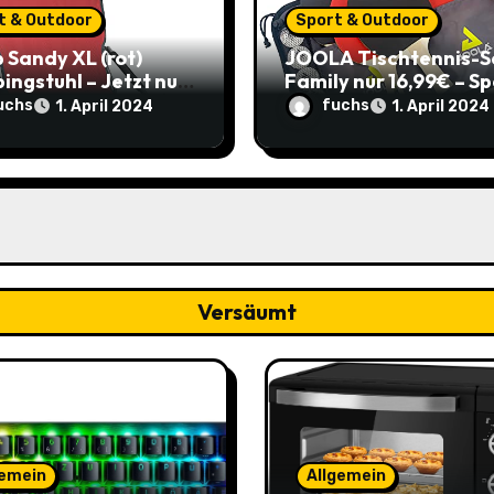
t & Outdoor
Sport & Outdoor
 Sandy XL (rot)
JOOLA Tischtennis-S
ngstuhl – Jetzt nur
Family nur 16,99€ – S
€ statt 60,95€ –
3,71€ im Vergleich zu
uchs
fuchs
1. April 2024
1. April 2024
e 34%
alten Preis!
Versäumt
gemein
Allgemein