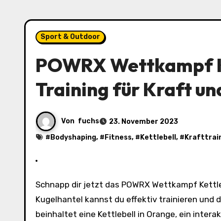
Sport & Outdoor
POWRX Wettkampf Ket
Training für Kraft u
Von
fuchs
23. November 2023
#
Bodyshaping
, #
Fitness
, #
Kettlebell
, #
Krafttrai
Schnapp dir jetzt das POWRX Wettkampf Kettlebell 28 kg für nur 55,35€ statt 98,19€ auf Amazon. Mit dieser
Kugelhantel kannst du effektiv trainieren und 
beinhaltet eine Kettlebell in Orange, ein intera