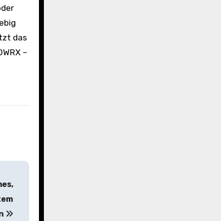
oder
lebig
tzt das
POWRX –
mes,
etem
ün