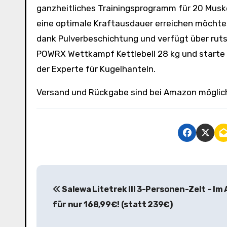
ganzheitliches Trainingsprogramm für 20 Musk
eine optimale Kraftausdauer erreichen möchtest –
dank Pulverbeschichtung und verfügt über rutsc
POWRX Wettkampf Kettlebell 28 kg und starte d
der Experte für Kugelhanteln.
Versand und Rückgabe sind bei Amazon möglic
B
Salewa Litetrek III 3-Personen-Zelt – Im
e
für nur 168,99€! (statt 239€)
i