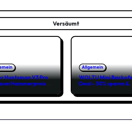
Versäumt
gemein
Allgemein
r Huntsman V3 Pro
WOLTU Mini Backof
 zum Hammerpreis –
Deal – 30% sparen &
t zuschlagen!
Pizza genießen