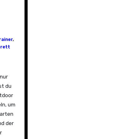
rainer
,
rett
st du
utdoor
eln, um
tarten
nd der
r