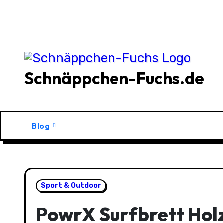
Zu
Inhalten
springen
Schnäppchen-Fuchs.de
Blog
Sport & Outdoor
PowrX Surfbrett Holz