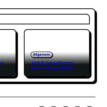
Allgemein
en
Jack & Jones Herren
Shorts für nur 11,81 € –
über 40 % gespart!