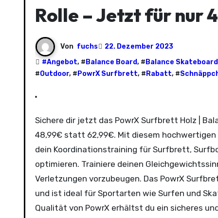
Rolle – Jetzt für nur
Von
fuchs
22. Dezember 2023
#
Angebot
, #
Balance Board
, #
Balance Skateboard
#
Outdoor
, #
PowrX Surfbrett
, #
Rabatt
, #
Schnäppc
Sichere dir jetzt das PowrX Surfbrett Holz | Balance Skateboard inkl. Rolle zum unschlagbaren Preis von nur
48,99€ statt 62,99€. Mit diesem hochwertigen 
dein Koordinationstraining für Surfbrett, Surf
optimieren. Trainiere deinen Gleichgewichtssi
Verletzungen vorzubeugen. Das PowrX Surfbrett
und ist ideal für Sportarten wie Surfen und Sk
Qualität von PowrX erhältst du ein sicheres und 