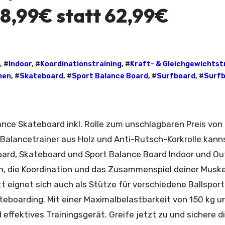
 48,99€ statt 62,99€
, #
Indoor
, #
Koordinationstraining
, #
Kraft- & Gleichgewichtst
hen
, #
Skateboard
, #
Sport Balance Board
, #
Surfboard
, #
Surfb
Balancetrainer aus Holz und Anti-Rutsch-Korkrolle kann
board, Skateboard und Sport Balance Board Indoor und O
nn, die Koordination und das Zusammenspiel deiner Musk
 eignet sich auch als Stütze für verschiedene Ballspor
ateboarding. Mit einer Maximalbelastbarkeit von 150 kg u
effektives Trainingsgerät. Greife jetzt zu und sichere di