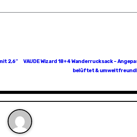
it 2,6″
VAUDE Wizard 18+4 Wanderrucksack – Angepas
belüftet & umweltfreund