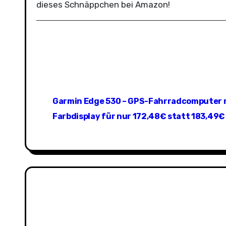
dieses Schnäppchen bei Amazon!
B
Garmin Edge 530 – GPS-Fahrradcomputer m
e
Farbdisplay für nur 172,48€ statt 183,49€
i
t
r
a
g