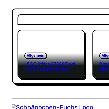
Allgemein
All
LEGO Stitch 43249 Deal
Raze
– 27% Rabatt auf den
Mini
süßen Disney-Flauscher
Jetz