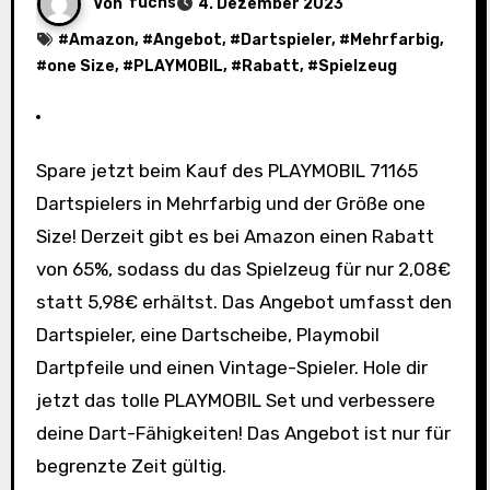
Von
fuchs
4. Dezember 2023
#
Amazon
, #
Angebot
, #
Dartspieler
, #
Mehrfarbig
,
#
one Size
, #
PLAYMOBIL
, #
Rabatt
, #
Spielzeug
Spare jetzt beim Kauf des PLAYMOBIL 71165
Dartspielers in Mehrfarbig und der Größe one
Size! Derzeit gibt es bei Amazon einen Rabatt
von 65%, sodass du das Spielzeug für nur 2,08€
statt 5,98€ erhältst. Das Angebot umfasst den
Dartspieler, eine Dartscheibe, Playmobil
Dartpfeile und einen Vintage-Spieler. Hole dir
jetzt das tolle PLAYMOBIL Set und verbessere
deine Dart-Fähigkeiten! Das Angebot ist nur für
begrenzte Zeit gültig.