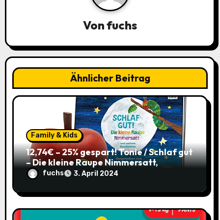
n
a
Von
fuchs
v
i
Ähnlicher Beitrag
g
a
t
Family & Kids
i
12,74€ – 25% gespart! Tonie / Schlaf gut
– Die kleine Raupe Nimmersatt,
o
Hörbuch für Kinder ab 3 / mit Coupon
fuchs
3. April 2024
n