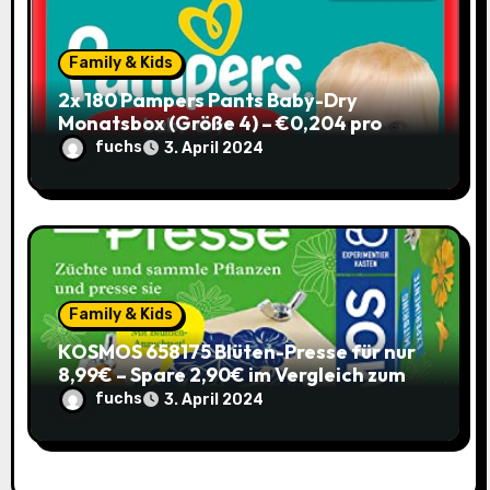
Family & Kids
2x 180 Pampers Pants Baby-Dry
Monatsbox (Größe 4) – €0,204 pro
Pants (Sparabo) – Spare €38,39
fuchs
3. April 2024
Family & Kids
KOSMOS 658175 Blüten-Presse für nur
8,99€ – Spare 2,90€ im Vergleich zum
alten Preis!
fuchs
3. April 2024