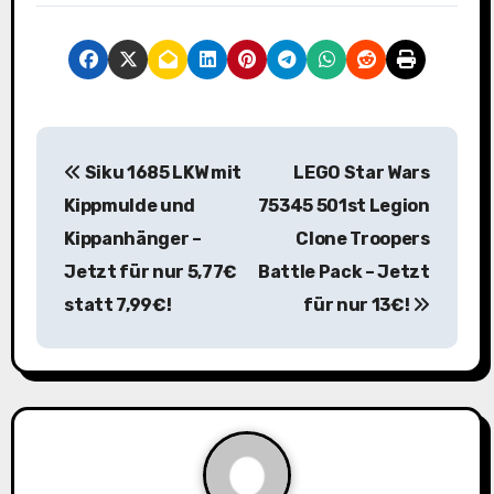
B
Siku 1685 LKW mit
LEGO Star Wars
e
Kippmulde und
75345 501st Legion
i
Kippanhänger –
Clone Troopers
Jetzt für nur 5,77€
Battle Pack – Jetzt
t
statt 7,99€!
für nur 13€!
r
a
g
s