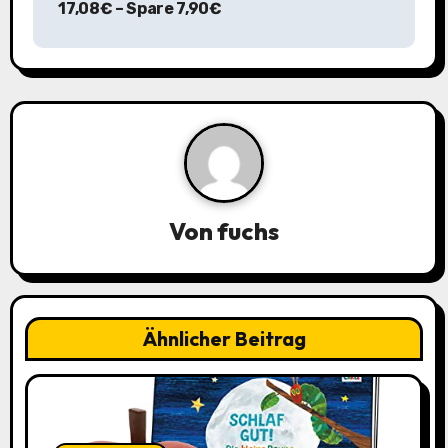
a
17,08€ – Spare 7,90€
g
s
n
a
v
Von
fuchs
i
g
a
Ähnlicher Beitrag
t
i