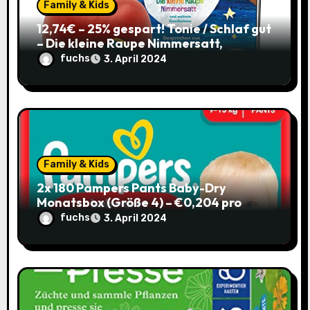
o
Family & Kids
12,74€ – 25% gespart! Tonie / Schlaf gut
n
– Die kleine Raupe Nimmersatt,
Hörbuch für Kinder ab 3 / mit Coupon
fuchs
3. April 2024
Family & Kids
2x 180 Pampers Pants Baby-Dry
Monatsbox (Größe 4) – €0,204 pro
Pants (Sparabo) – Spare €38,39
fuchs
3. April 2024