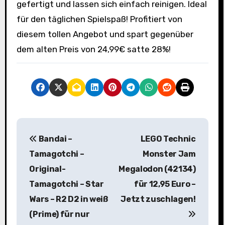
gefertigt und lassen sich einfach reinigen. Ideal
für den täglichen Spielspaß! Profitiert von
diesem tollen Angebot und spart gegenüber
dem alten Preis von 24,99€ satte 28%!
B
Bandai –
LEGO Technic
e
Tamagotchi –
Monster Jam
i
Original-
Megalodon (42134)
Tamagotchi – Star
für 12,95 Euro –
t
Wars – R2 D2 in weiß
Jetzt zuschlagen!
r
(Prime) für nur