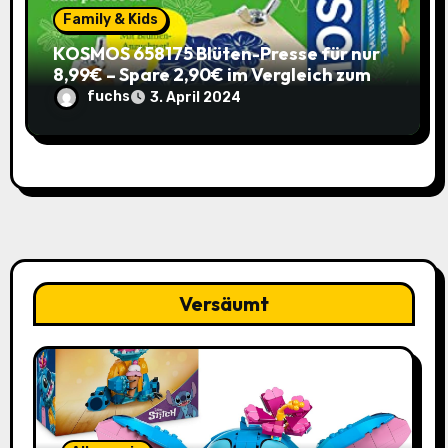
Family & Kids
KOSMOS 658175 Blüten-Presse für nur
8,99€ – Spare 2,90€ im Vergleich zum
alten Preis!
fuchs
3. April 2024
Versäumt