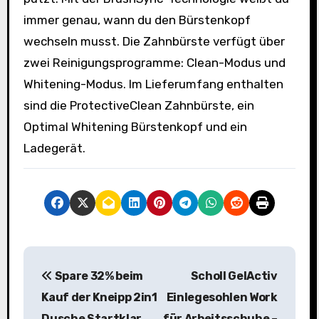
immer genau, wann du den Bürstenkopf
wechseln musst. Die Zahnbürste verfügt über
zwei Reinigungsprogramme: Clean-Modus und
Whitening-Modus. Im Lieferumfang enthalten
sind die ProtectiveClean Zahnbürste, ein
Optimal Whitening Bürstenkopf und ein
Ladegerät.
B
Spare 32% beim
Scholl GelActiv
e
Kauf der Kneipp 2in1
Einlegesohlen Work
i
Dusche Startklar
für Arbeitsschuhe –