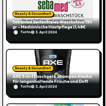
a
t
Beauty & Gesundheit
i
Sebamed Seifenfreies Waschstück 150
gr – Medizinische Hautpflege (1,48€
o
statt 1,99€)
fuchs
3. April 2024
n
Beauty & Gesundheit
AXE 3-in-1 Duschgel & Shampoo Alaska
für langanhaltende Frische und Duft –
Sparangebot nur 1,79€ statt 2,65€
fuchs
3. April 2024