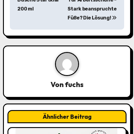
200 ml
Stark beanspruchte
t
Füße? Die Lösung!
r
a
g
s
n
a
Von
fuchs
v
i
Ähnlicher Beitrag
g