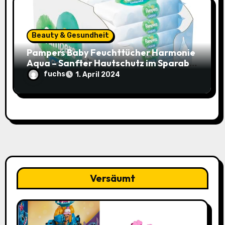
Beauty & Gesundheit
Pampers Baby Feuchttücher Harmonie
Aqua – Sanfter Hautschutz im Sparabo
für nur 25,44€ (15% Rabatt)
fuchs
1. April 2024
Versäumt