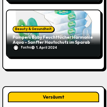
Beauty & Gesundheit
Pampers Baby Feuchttücher Harmonie
Aqua – Sanfter Hautschutz im Sparabo
für nur 25,44€ (15% Rabatt)
fuchs
1. April 2024
Versäumt