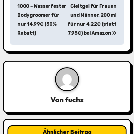
i
1000 – Wasserfester
Gleitgel für Frauen
Bodygroomer für
und Männer, 200 ml
t
nur 14,99€ (50%
für nur 4,22€ (statt
r
Rabatt)
7,95€) bei Amazon
a
g
s
n
a
Von
fuchs
v
i
g
Ähnlicher Beitrag