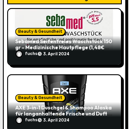
a
t
i
Beauty & Gesundheit
o
Sebamed Seifenfreies Waschstück 150
gr – Medizinische Hautpflege (1,48€
n
statt 1,99€)
fuchs
3. April 2024
Beauty & Gesundheit
AXE 3-in-1 Duschgel & Shampoo Alaska
für langanhaltende Frische und Duft –
Sparangebot nur 1,79€ statt 2,65€
fuchs
3. April 2024