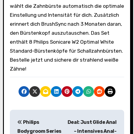
wählt die Zahnbürste automatisch die optimale
Einstellung und Intensität für dich. Zusätzlich
erinnert dich BrushSync nach 3 Monaten daran,
den Bürstenkopf auszutauschen. Das Set
enthält 8 Philips Sonicare W2 Optimal White
Standard-Bürstenköpfe für Schallzahnbürsten.
Bestelle jetzt und sichere dir strahlend weiße
Zähne!
B
Philips
Deal: Just Glide Anal
e
Bodygroom Series
– Intensives Anal-