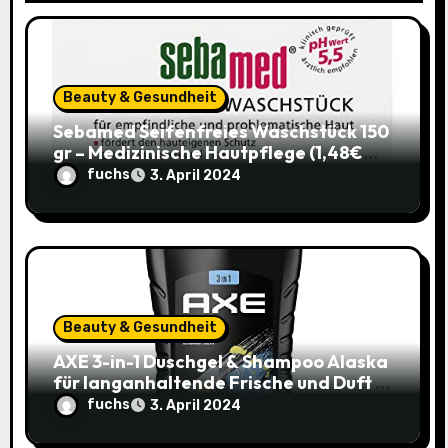
a
t
i
Beauty & Gesundheit
o
Sebamed Seifenfreies Waschstück 150
gr – Medizinische Hautpflege (1,48€
n
statt 1,99€)
fuchs
3. April 2024
Beauty & Gesundheit
AXE 3-in-1 Duschgel & Shampoo Alaska
für langanhaltende Frische und Duft –
Sparangebot nur 1,79€ statt 2,65€
fuchs
3. April 2024