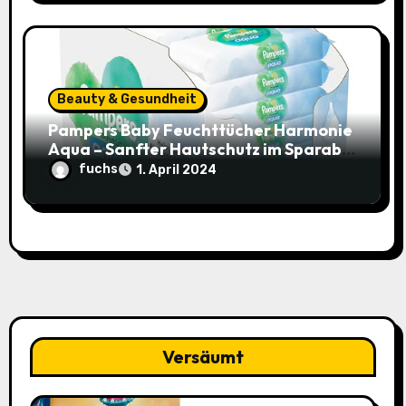
Beauty & Gesundheit
Pampers Baby Feuchttücher Harmonie
Aqua – Sanfter Hautschutz im Sparabo
für nur 25,44€ (15% Rabatt)
fuchs
1. April 2024
Versäumt