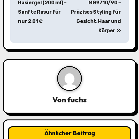
i
Rasiergel (200 ml) –
MG9710/90 –
Sanfte Rasur für
Präzises Styling für
t
nur 2,01 €
Gesicht, Haar und
r
Körper
a
g
s
n
a
Von
fuchs
v
i
g
Ähnlicher Beitrag