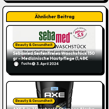
g
a
Ähnlicher Beitrag
t
i
o
Beauty & Gesundheit
Sebamed Seifenfreies Waschstück 150
n
gr – Medizinische Hautpflege (1,48€
statt 1,99€)
fuchs
3. April 2024
Beauty & Gesundheit