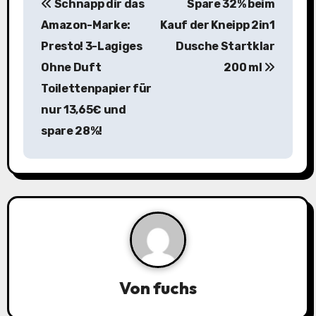
Schnapp dir das
Spare 32% beim
e
Amazon-Marke:
Kauf der Kneipp 2in1
i
Presto! 3-Lagiges
Dusche Startklar
Ohne Duft
200 ml
t
Toilettenpapier für
r
nur 13,65€ und
a
spare 28%!
g
s
n
a
v
Von
fuchs
i