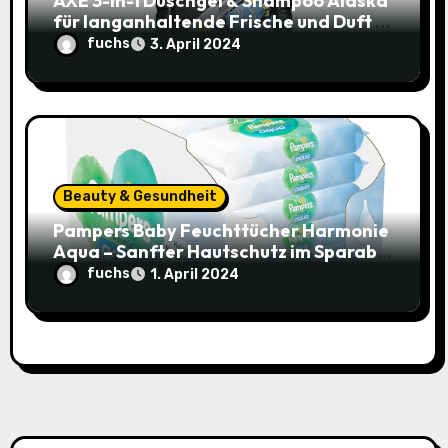
AXE 3-in-1 Duschgel & Shampoo Alaska
für langanhaltende Frische und Duft –
Sparangebot nur 1,79€ statt 2,65€
fuchs
3. April 2024
Beauty & Gesundheit
Pampers Baby Feuchttücher Harmonie
Aqua – Sanfter Hautschutz im Sparabo
für nur 25,44€ (15% Rabatt)
fuchs
1. April 2024