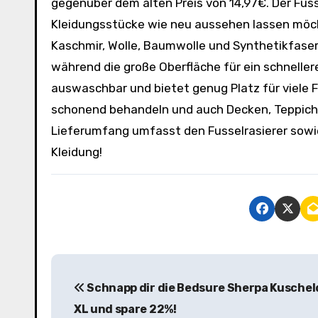
gegenüber dem alten Preis von 14,97€. Der Fusse
Kleidungsstücke wie neu aussehen lassen möchte
Kaschmir, Wolle, Baumwolle und Synthetikfasern
während die große Oberfläche für ein schneller
auswaschbar und bietet genug Platz für viele 
schonend behandeln und auch Decken, Teppiche 
Lieferumfang umfasst den Fusselrasierer sowie 
Kleidung!
B
Schnapp dir die Bedsure Sherpa Kusche
e
XL und spare 22%!