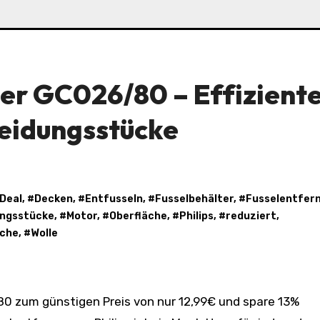
ner GC026/80 – Effizient
leidungsstücke
Deal
, #
Decken
, #
Entfusseln
, #
Fusselbehälter
, #
Fusselentfer
ungsstücke
, #
Motor
, #
Oberfläche
, #
Philips
, #
reduziert
,
iche
, #
Wolle