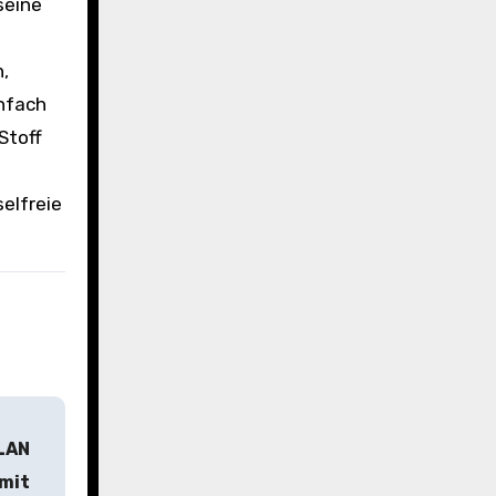
seine
,
infach
Stoff
elfreie
WLAN
 mit