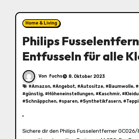
Home & Living
Philips Fusselentfer
Entfusseln für alle K
Von
fuchs
8. Oktober 2023
#
Amazon
, #
Angebot
, #
Autositze
, #
Baumwolle
, #
#
günstig
, #
Höheneinstellungen
, #
Kaschmir
, #
Kleid
#
Schnäppchen
, #
sparen
, #
Synthetikfasern
, #
Tepp
Sichere dir den Philips Fusselentferner GC026/80 zum günstigen Preis von nur 12,99€ und spare 13%