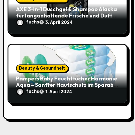
AXE 3-in-1 Duschgel & Shampoo Alaska
für langanhaltende Frische und Duft –
Sparangebot nur 1,79€ statt 2,65€
fuchs
3. April 2024
Beauty & Gesundheit
Pampers Baby Feuchttücher Harmonie
Aqua – Sanfter Hautschutz im Sparabo
für nur 25,44€ (15% Rabatt)
fuchs
1. April 2024