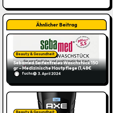
i
g
a
Ähnlicher Beitrag
t
i
o
Beauty & Gesundheit
Sebamed Seifenfreies Waschstück 150
n
gr – Medizinische Hautpflege (1,48€
statt 1,99€)
fuchs
3. April 2024
Beauty & Gesundheit