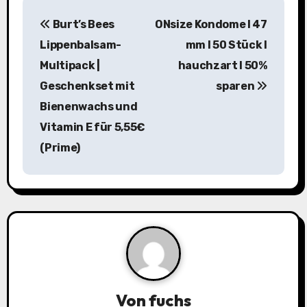
B
Burt’s Bees
ONsize Kondome I 47
e
Lippenbalsam-
mm I 50 Stück I
i
Multipack |
hauchzart I 50%
Geschenkset mit
sparen
t
Bienenwachs und
r
Vitamin E für 5,55€
a
(Prime)
g
s
n
a
v
Von
fuchs