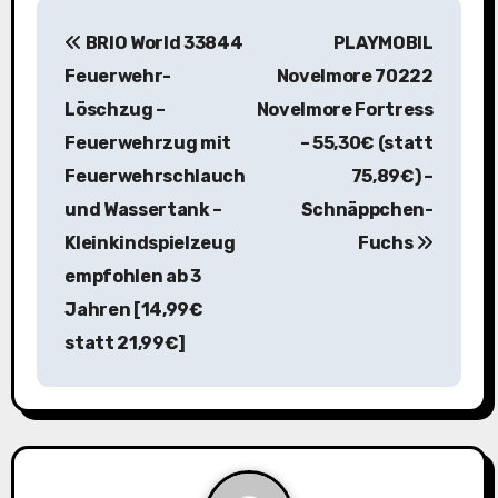
B
BRIO World 33844
PLAYMOBIL
e
Feuerwehr-
Novelmore 70222
i
Löschzug –
Novelmore Fortress
Feuerwehrzug mit
– 55,30€ (statt
t
Feuerwehrschlauch
75,89€) –
r
und Wassertank –
Schnäppchen-
a
Kleinkindspielzeug
Fuchs
empfohlen ab 3
g
Jahren [14,99€
s
statt 21,99€]
n
a
v