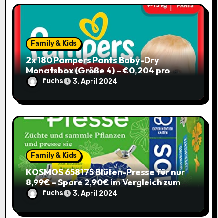
Family & Kids
2x 180 Pampers Pants Baby-Dry
Monatsbox (Größe 4) – €0,204 pro
Pants (Sparabo) – Spare €38,39
fuchs
3. April 2024
Family & Kids
KOSMOS 658175 Blüten-Presse für nur
8,99€ – Spare 2,90€ im Vergleich zum
alten Preis!
fuchs
3. April 2024