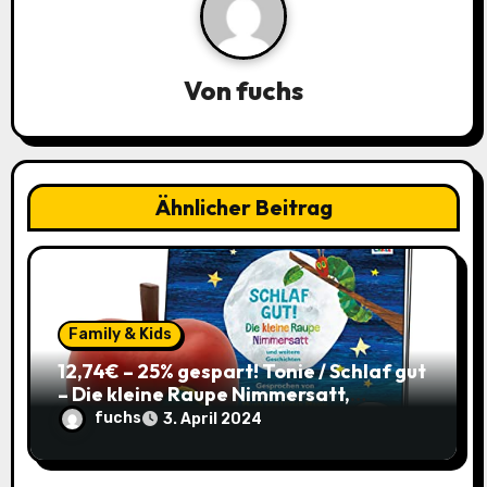
i
g
Von
fuchs
a
t
i
Ähnlicher Beitrag
o
n
Family & Kids
12,74€ – 25% gespart! Tonie / Schlaf gut
– Die kleine Raupe Nimmersatt,
Hörbuch für Kinder ab 3 / mit Coupon
fuchs
3. April 2024