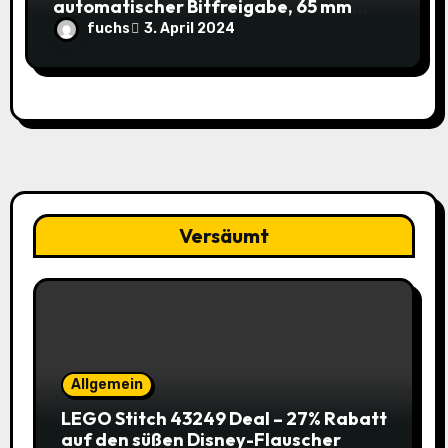
automatischer Bitfreigabe, 65 mm
Länge und 2x Säbelsägeblatt HCS
fuchs
3. April 2024
Stahl 1/2“ Universalschaft für 3,99€
(-58% / vorher 9,48€) bei Amazon
Versäumt
Allgemein
LEGO Stitch 43249 Deal – 27% Rabatt
auf den süßen Disney-Flauscher