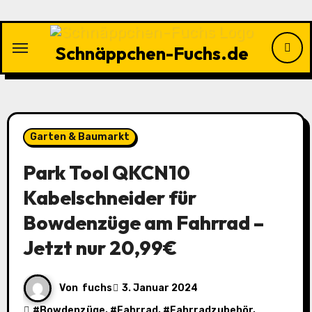
Zu
Inhalten
springen
Schnäppchen-Fuchs.de
Garten & Baumarkt
Park Tool QKCN10
Kabelschneider für
Bowdenzüge am Fahrrad –
Jetzt nur 20,99€
Von
fuchs
3. Januar 2024
#
Bowdenzüge
, #
Fahrrad
, #
Fahrradzubehör
,