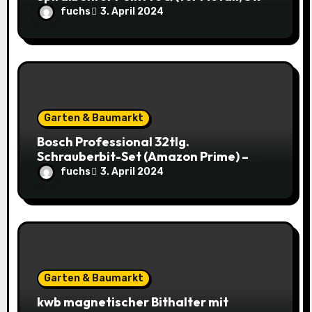
33 x 61 mm) – Top Deal: 3,49€ statt
fuchs
3. April 2024
8,48€
Garten & Baumarkt
Bosch Professional 32tlg.
Schrauberbit-Set (Amazon Prime) –
Jetzt nur 9,95€ statt 14,29€
fuchs
3. April 2024
Garten & Baumarkt
kwb magnetischer Bithalter mit