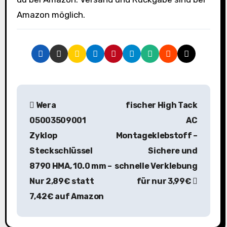
Amazon möglich.
B
Wera
fischer High Tack
e
05003509001
AC
i
Zyklop
Montageklebstoff –
Steckschlüssel
Sichere und
t
8790 HMA, 10.0 mm –
schnelle Verklebung
r
Nur 2,89€ statt
für nur 3,99€
a
7,42€ auf Amazon
g