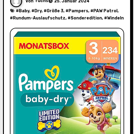
Von
fuchs
25. Januar 2024
#
Baby
, #
Dry
, #
Größe 3
, #
Pampers
, #
PAW Patrol
,
#
Rundum-Auslaufschutz
, #
Sonderedition
, #
Windeln