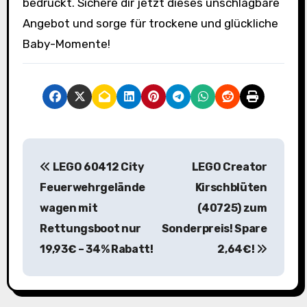
bedruckt. Sichere dir jetzt dieses unschlagbare
Angebot und sorge für trockene und glückliche
Baby-Momente!
B
LEGO 60412 City
LEGO Creator
e
Feuerwehrgelände
Kirschblüten
i
wagen mit
(40725) zum
Rettungsboot nur
Sonderpreis! Spare
t
19,93€ – 34% Rabatt!
2,64€!
r
a