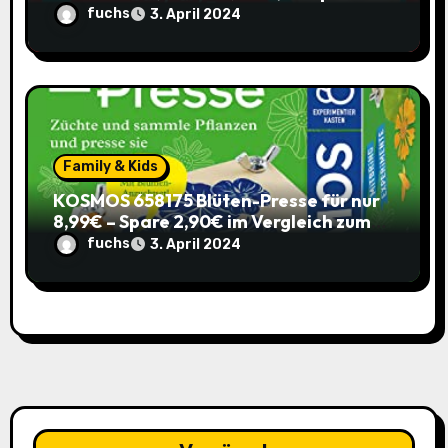
Pants (Sparabo) – Spare €38,39
fuchs
3. April 2024
Family & Kids
KOSMOS 658175 Blüten-Presse für nur
8,99€ – Spare 2,90€ im Vergleich zum
alten Preis!
fuchs
3. April 2024