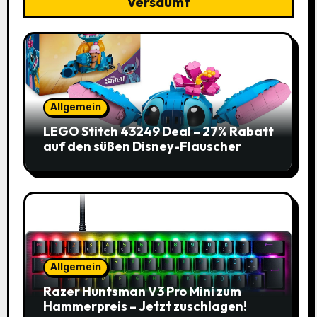
Versäumt
Allgemein
LEGO Stitch 43249 Deal – 27% Rabatt
auf den süßen Disney-Flauscher
Allgemein
Razer Huntsman V3 Pro Mini zum
Hammerpreis – Jetzt zuschlagen!