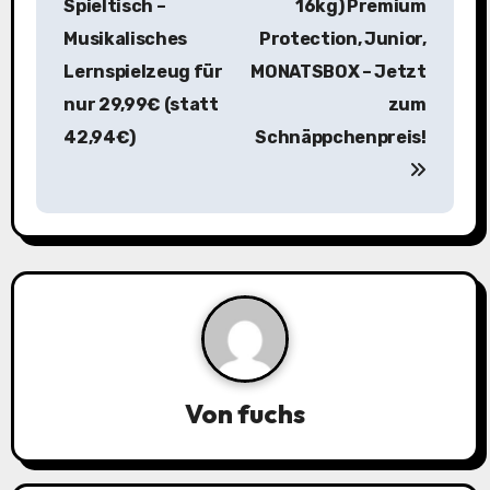
i
Spieltisch –
16kg) Premium
Musikalisches
Protection, Junior,
t
Lernspielzeug für
MONATSBOX – Jetzt
r
nur 29,99€ (statt
zum
a
42,94€)
Schnäppchenpreis!
g
s
n
a
v
i
Von
fuchs
g