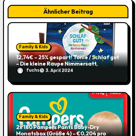
a
Ähnlicher Beitrag
t
i
o
Family & Kids
n
12,74€ – 25% gespart! Tonie / Schlaf gut
– Die kleine Raupe Nimmersatt,
Hörbuch für Kinder ab 3 / mit Coupon
fuchs
3. April 2024
Family & Kids
2x 180 Pampers Pants Baby-Dry
Monatsbox (Größe 4) – €0,204 pro