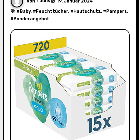
Von
fuchs
19. Januar 2024
#
Baby
, #
Feuchttücher
, #
Hautschutz
, #
Pampers
,
#
Sonderangebot